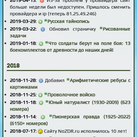
2019-04-15
:
Из-за проблем у провайдера сайт
больше недели был недоступен. Пришлось сменить
провайдера и ip (теперь 81.25.49.246)
2019-03-29
:
Русская тайнопись
2019-03-22
:
Обновил страничку
Рисованные
задачи
2019-01-18
:
Что солдаты берут на поле боя: 13
боекомплектов от древности до наших дней!
2018
2018-11-28
:
Добавил
Арифметические ребусы с
картинками
2018-11-25
:
Проволочное войско
2018-11-18
:
Юный натуралист (1930-2009) (623
номера)
2018-11-14
:
Пионерская правда (1925-2022)
(6150+ номеров)
2018-07-17
:
Сайту NoZDR.ru исполнилось 10 лет!