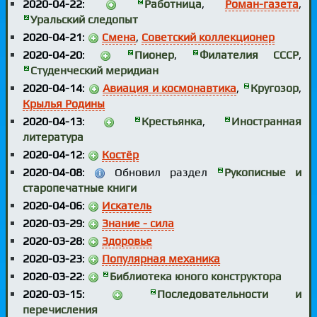
2020-04-22
:
Работница
,
Роман-газета
,
Уральский следопыт
2020-04-21
:
Смена
,
Советский коллекционер
2020-04-20
:
Пионер
,
Филателия СССР
,
Студенческий меридиан
2020-04-14
:
Авиация и космонавтика
,
Кругозор
,
Крылья Родины
2020-04-13
:
Крестьянка
,
Иностранная
литература
2020-04-12
:
Костёр
2020-04-08
:
Обновил раздел
Рукописные и
старопечатные книги
2020-04-06
:
Искатель
2020-03-29
:
Знание - сила
2020-03-28
:
Здоровье
2020-03-23
:
Популярная механика
2020-03-22
:
Библиотека юного конструктора
2020-03-15
:
Последовательности и
перечисления