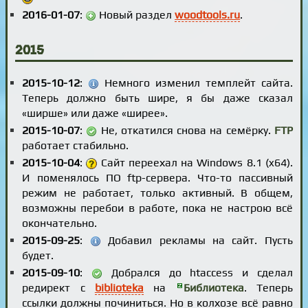
2016-01-07
:
Новый раздел
woodtools.ru
.
2015
2015-10-12
:
Немного изменил темплейт сайта.
Теперь должно быть шире, я бы даже сказал
«ширше» или даже «ширее».
2015-10-07
:
Не, откатился снова на семёрку.
FTP
работает стабильно.
2015-10-04
:
Сайт переехал на Windows 8.1 (x64).
И поменялось ПО ftp-сервера. Что-то пассивный
режим не работает, только активный. В общем,
возможны перебои в работе, пока не настрою всё
окончательно.
2015-09-25
:
Добавил рекламы на сайт. Пусть
будет.
2015-09-10
:
Добрался до htaccess и сделал
редирект с
biblioteka
на
Библиотека
. Теперь
ссылки должны починиться. Но в колхозе всё равно