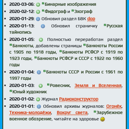
2020-03-06
:
Бинарные изображения
2020-02-12
:
Фидограф
и
Эхограф
2020-01-29
:
Обновил раздел БВК
dop
2020-01-13
:
Обновил страничку
Русская
тайнопись
2020-01-05
:
Полностью переработан раздел
Банкноты
, добавлены страницы
Банкноты России
с 1905 по 1918 годы
,
Банкноты РСФСР с 1919 по
1923 годы
,
Банкноты РСФСР и СССР с 1922 по 1960
годы
2020-01-04
:
Банкноты СССР и России с 1961 по
1997 годы
2020-01-03
:
Ровесник
,
Земля и Вселенная
,
Юный художник
2020-01-02
:
Журнал
Радиоконструктор
2020-01-01
:
Обновил архивы журналов:
Огонёк
,
Техника-молодёжи
,
Вокруг света
,
Зарубежное
военное обозрение
, читайте на здоровье