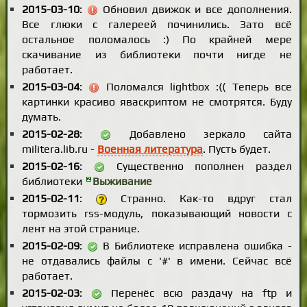
2015-03-10
:
Обновил движок и все дополнения.
Все глюки с галереей починились. Зато всё
остальное поломалось :) По крайней мере
скачивание из библиотеки почти нигде не
работает.
2015-03-04
:
Поломался lightbox :(( Теперь все
картинки красиво яваскриптом не смотрятся. Буду
думать.
2015-02-28
:
Добавлено зеркало сайта
militera.lib.ru -
Военная литература
. Пусть будет.
2015-02-16
:
Существенно пополнен раздел
библиотеки
Выживание
2015-02-11
:
Странно. Как-то вдруг стал
тормозить rss-модуль, показывающий новости с
лент на этой странице.
2015-02-09
:
В Библиотеке исправлена ошибка -
не отдавались файлы с '#' в имени. Сейчас всё
работает.
2015-02-03
:
Перенёс всю раздачу на ftp и