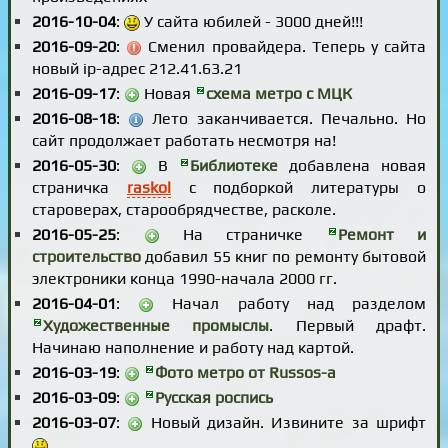
2016-10-04
:
У сайта юбилей - 3000 дней!!!
2016-09-20
:
Сменил провайдера. Теперь у сайта
новый ip-адрес 212.41.63.21
2016-09-17
:
Новая
схема метро с МЦК
2016-08-18
:
Лето заканчивается. Печально. Но
сайт продолжает работать несмотря на!
2016-05-30
:
В
Библиотеке
добавлена новая
страничка
raskol
с подборкой литературы о
староверах, старообрядчестве, расколе.
2016-05-25
:
На страничке
Ремонт и
строительство
добавил 55 книг по ремонту бытовой
электроники конца 1990-начала 2000 гг.
2016-04-01
:
Начал работу над разделом
Художественные промыслы
. Первый драфт.
Начинаю наполнение и работу над картой.
2016-03-19
:
Фото метро от Russos-а
2016-03-09
:
Русская роспись
2016-03-07
:
Новый дизайн. Извините за шрифт