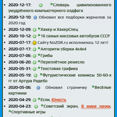
2020-12-17
:
Словарь цивилизованного
умудрённого компьютерного олдфага
2020-12-10
:
Обновил все подборки журналов за
2020 год
2020-12-09
:
Хакер и ХакерСпец
2020-10-12
:
16 самых массовых автобусов СССР
2020-07-17
:
Сайту NoZDR.ru исполнилось 12 лет!
2020-07-17
:
Алгоритм сборки 4x4x4
2020-07-06
:
Грибы
2020-06-20
:
Переплётное ремесло
2020-05-31
:
Текстовая графика
2020-05-19
:
Футуристические комиксы 50-60-х
гг от Артура Радебо
2020-05-06
:
Обновил страничку
Весёлые
картинки
2020-04-29
:
Если
,
Юность
2020-04-23
:
Советский экран
,
В мире науки
,
Спортивные игры