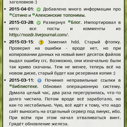
заголовков :)
2015-04-01
:
Добавлено много информации про
Сотино
и
Алексинские топонимы
.
2015-03-28
:
Развернул
Блог
. Импортировал в
него все посты и комменты из
http://nozdr.livejournal.com/
.
2015-03-15
:
Заменил hdd. Старый фтопку.
Проверил на ошибки - вроде нет, но при
копировании данных на новый винт десяток файлов
выдал ошибку crc. Возможно, они изначально были
так криво скачаны. Тем не менее, теперь всё на
новом диске, старый будет как резервная копия :)
2015-03-11
:
Починил неправильные ссылки в
Библиотеке
. Обновил операционную систему.
Думала целый час, два раза перегрузилась, что-то
долго чистила. Потом вроде всё заработало, но
как-то нестабильно. Чую, всё идёт к тому, что надо
сайт выносить на отдельный сервер под линукс, ибо.
При всём при этом начал отваливаться винт.
Грядёт обновление железа.