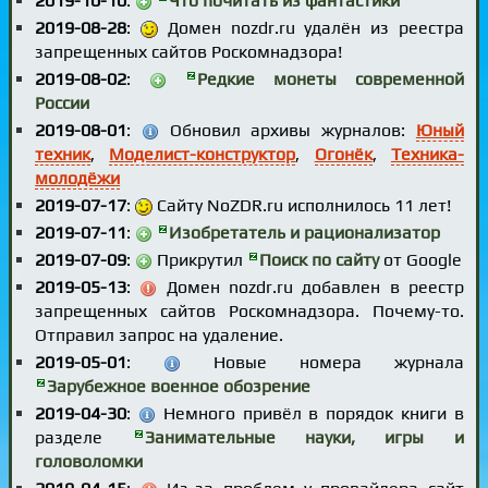
2019-10-10
:
Что почитать из фантастики
2019-08-28
:
Домен nozdr.ru удалён из реестра
запрещенных сайтов Роскомнадзора!
2019-08-02
:
Редкие монеты современной
России
2019-08-01
:
Обновил архивы журналов:
Юный
техник
,
Моделист-конструктор
,
Огонёк
,
Техника-
молодёжи
2019-07-17
:
Сайту NoZDR.ru исполнилось 11 лет!
2019-07-11
:
Изобретатель и рационализатор
2019-07-09
:
Прикрутил
Поиск по сайту
от Google
2019-05-13
:
Домен nozdr.ru добавлен в реестр
запрещенных сайтов Роскомнадзора. Почему-то.
Отправил запрос на удаление.
2019-05-01
:
Новые номера журнала
Зарубежное военное обозрение
2019-04-30
:
Немного привёл в порядок книги в
разделе
Занимательные науки, игры и
головоломки