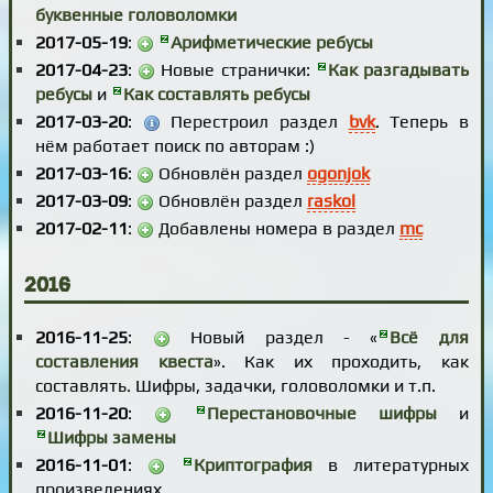
буквенные головоломки
2017-05-19
:
Арифметические ребусы
2017-04-23
:
Новые странички:
Как разгадывать
ребусы
и
Как составлять ребусы
2017-03-20
:
Перестроил раздел
bvk
. Теперь в
нём работает поиск по авторам :)
2017-03-16
:
Обновлён раздел
ogonjok
2017-03-09
:
Обновлён раздел
raskol
2017-02-11
:
Добавлены номера в раздел
mc
2016
2016-11-25
:
Новый раздел - «
Всё для
составления квеста
». Как их проходить, как
составлять. Шифры, задачки, головоломки и т.п.
2016-11-20
:
Перестановочные шифры
и
Шифры замены
2016-11-01
:
Криптография
в литературных
произведениях