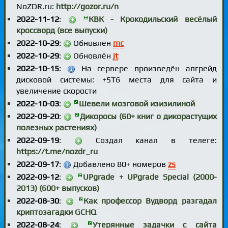
NoZDR.ru:
http://gozor.ru/n
2022-11-12
:
КВК - Крокодильский весёлый
кроссворд (все выпуски)
2022-10-29
:
Обновлён
mc
2022-10-29
:
Обновлён
jt
2022-10-15
:
На сервере произведён апгрейд
дисковой системы: +5Тб места для сайта и
увеличение скорости
2022-10-03
:
Шевели мозговой изизилиной
2022-09-20
:
Дикоросы (60+ книг о дикорастущих
полезных растениях)
2022-09-19
:
Создал канал в телеге:
https://t.me/nozdr_ru
2022-09-17
:
Добавлено 80+ номеров
zs
2022-09-12
:
UPgrade + UPgrade Special (2000-
2013) (600+ выпусков)
2022-08-30
:
Как профессор Вудворд разгадал
криптозагадки GCHQ
2022-08-24
:
Утерянные задачки с сайта