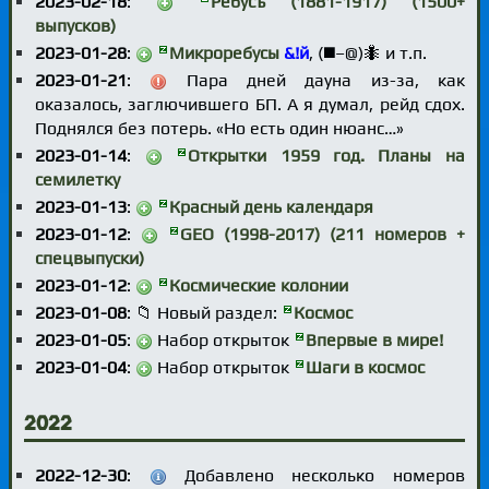
2023-02-18
:
Ребусъ (1881-1917) (1500+
выпусков)
2023-01-28
:
Микроребусы
&!й
, (◼️–@)🐜 и т.п.
2023-01-21
:
Пара дней дауна из-за, как
оказалось, заглючившего БП. А я думал, рейд сдох.
Поднялся без потерь. «Но есть один нюанс…»
2023-01-14
:
Открытки 1959 год. Планы на
семилетку
2023-01-13
:
Красный день календаря
2023-01-12
:
GEO (1998-2017) (211 номеров +
спецвыпуски)
2023-01-12
:
Космические колонии
2023-01-08
: 📁 Новый раздел:
Космос
2023-01-05
:
Набор открыток
Впервые в мире!
2023-01-04
:
Набор открыток
Шаги в космос
2022
2022-12-30
:
Добавлено несколько номеров