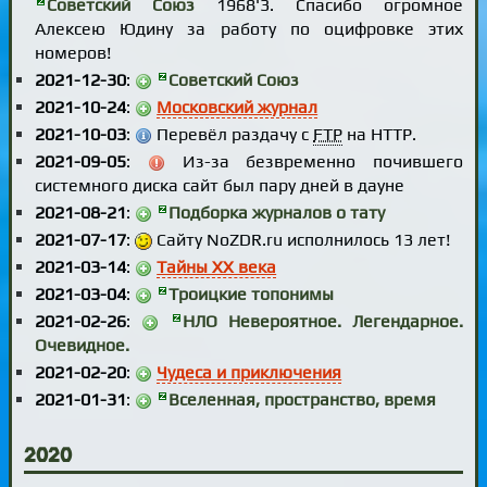
Советский Союз
1968'3. Спасибо огромное
Алексею Юдину за работу по оцифровке этих
номеров!
2021-12-30
:
Советский Союз
2021-10-24
:
Московский журнал
2021-10-03
:
Перевёл раздачу с
FTP
на HTTP.
2021-09-05
:
Из-за безвременно почившего
системного диска сайт был пару дней в дауне
2021-08-21
:
Подборка журналов о тату
2021-07-17
:
Сайту NoZDR.ru исполнилось 13 лет!
2021-03-14
:
Тайны XX века
2021-03-04
:
Троицкие топонимы
2021-02-26
:
НЛО Невероятное. Легендарное.
Очевидное.
2021-02-20
:
Чудеса и приключения
2021-01-31
:
Вселенная, пространство, время
2020