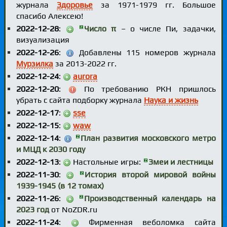
журнала
Здоровье
за 1971-1979 гг. Большое
спасибо Алексею!
2022-12-28
:
Число π
– о числе Пи, задачки,
визуализация
2022-12-26
:
Добавлены 115 номеров журнала
Мурзилка
за 2013-2022 гг.
2022-12-24
:
aurora
2022-12-20
:
По требованию РКН пришлось
убрать с сайта подборку журнала
Наука и жизнь
2022-12-17
:
sse
2022-12-15
:
waw
2022-12-14
:
План развития московского метро
и МЦД к 2030 году
2022-12-13
:
Настольные игры:
Змеи и лестницы
2022-11-30
:
История второй мировой войны
1939-1945 (в 12 томах)
2022-11-26
:
Производственный календарь на
2023 год
от NoZDR.ru
2022-11-24
:
Фирменная веболомка сайта