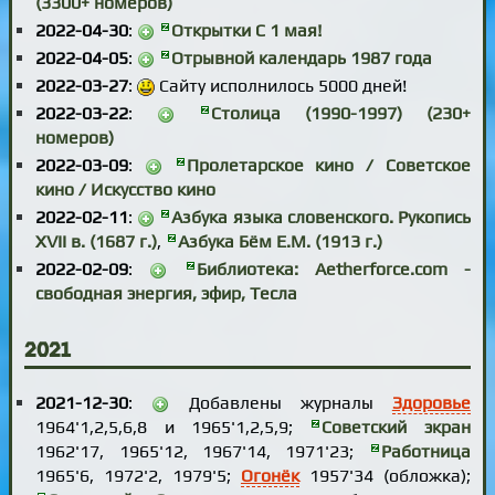
(3300+ номеров)
2022-04-30
:
Открытки С 1 мая!
2022-04-05
:
Отрывной календарь 1987 года
2022-03-27
:
Сайту исполнилось 5000 дней!
2022-03-22
:
Столица (1990-1997) (230+
номеров)
2022-03-09
:
Пролетарское кино / Советское
кино / Искусство кино
2022-02-11
:
Азбука языка словенского. Рукопись
XVII в. (1687 г.)
,
Азбука Бём Е.М. (1913 г.)
2022-02-09
:
Библиотека: Aetherforce.com -
свободная энергия, эфир, Тесла
2021
2021-12-30
:
Добавлены журналы
Здоровье
1964'1,2,5,6,8 и 1965'1,2,5,9;
Советский экран
1962'17, 1965'12, 1967'14, 1971'23;
Работница
1965'6, 1972'2, 1979'5;
Огонёк
1957'34 (обложка);