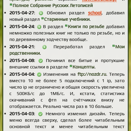
Полное Собрание Русских Летописей
2015-04-27
:
Обновил раздел
school
, добавил
новый раздел
Старинные учебники
.
2015-04-24
:
В раздел
Книги по резьбе
добавил
немножко полезных книг не только по резьбе, но и
по деревянному зодчеству вообще.
2015-04-21
:
Переработал раздел
Мои
родственники
.
2015-04-08
:
Починил все битые и протухшие
внешние ссылки в разделе
Концепты
.
2015-04-04
:
Изменения на
ftp://nozdr.ru
. Теперь
вместо 10 не более 5 подключений с 1 ip, зато
число ip не ограничено и общая скорость увеличена
с 500КБ/с до 1МБ/с. И, кстати, статистика
скачиваний с фтп на счётчиках внизу не
отображается. Реально числа раз в 10 больше.
2015-04-03
:
Немного изменил дизайн. Теперь
меню всегда сверху, сделал более читабельным
основной текст и менее читабельным текст