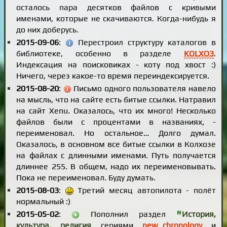
осталось пара десятков файлов с кривыми
именами, которые не скачиваются. Когда-нибудь я
до них доберусь.
2015-09-06
:
Перестроил структуру каталогов в
библиотеке, особенно в разделе
KOLXO3
.
Индексация на поисковиках - коту под хвост :)
Ничего, через какое-то время переиндексируется.
2015-08-20
:
Письмо одного пользователя навело
на мысль, что на сайте есть битые ссылки. Натравил
на сайт Xenu. Оказалось, что их много! Несколько
файлов были с процентами в названиях, -
переименовал. Но остальное… Долго думал.
Оказалось, в основном все битые ссылки в Колхозе
на файлах с длинными именами. Путь получается
длиннее 255. В общем, надо их переименовывать.
Пока не переименовал. Буду думать.
2015-08-03
:
Третий месяц автопилота - полёт
нормальный :)
2015-05-02
:
Пополнил раздел
История,
культура, религия
сериями
new_chronology
и