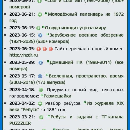
2023-06-27
:
Cool и Cool Girl (1997-2006) (100+
номеров)
2023-06-21
:
Молодёжный календарь на 1972
год
2023-06-15
:
Откуда исходит угроза миру
2023-06-15
:
Зарубежное военное обозрение
(1921-2025) (630+ номеров)
2023-06-05
:
Сайт переехал на новый домен
http://nzdr.ru
2023-05-29
:
Домашний ПК (1998-2011) (все
номера)
2023-05-17
:
Вселенная, пространство, время
(2003-2019) (173 выпуска)
2023-04-18
:
Придумал новый вид текстовых
головоломок:
Размешайки
2023-04-02
:
Разбор ребусов
Из журнала XIX
века "Ребусъ"
за 1881 год
2023-03-21
:
Ребусы и задачи с ТГ-канала
PUZZZLER