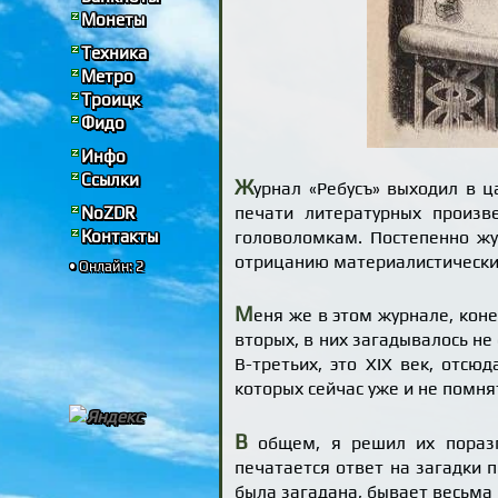
Монеты
Техника
Метро
Троицк
Фидо
Инфо
Ссылки
Ж
урнал «Ребусъ» выходил в ц
печати литературных произв
NoZDR
Контакты
головоломкам. Постепенно жу
отрицанию материалистических
• Онлайн: 2
М
еня же в этом журнале, кон
вторых, в них загадывалось не
В-третьих, это XIX век, отсю
которых сейчас уже и не помня
В
общем, я решил их поразг
печатается ответ на загадки п
была загадана, бывает весьма