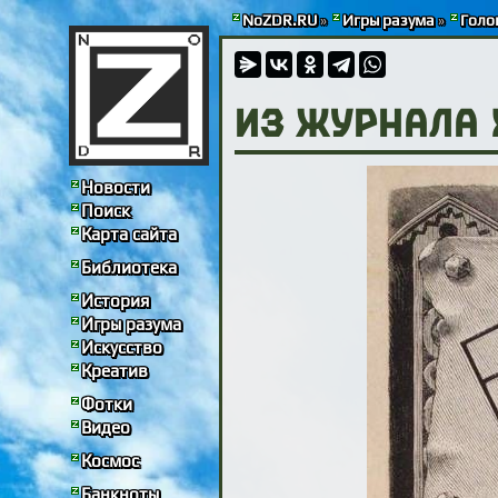
NoZDR.RU
»
Игры разума
»
Голо
Из журнала X
Новости
Поиск
Карта сайта
Библиотека
История
Игры разума
Искусство
Креатив
Фотки
Видео
Космос
Банкноты