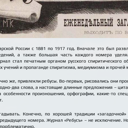
арской России с 1881 по 1917 год. Вначале это был раз
едений, а также большая часть каждого номера уделя
рнал стал печатным органом русского спиритического о
 учений и пропаганде спиритизма, медиумизма и прочей 
ечно же, привлекли ребусы. Во-первых, рисовались они п
 одно-два слова, а настоящие длинные предложения – цита
да особенности произношения, орфографии, какие-то спе
т.
адывать. Конечно, по хорошей традиции «загадочной
редыдущего номера. Журнал «Ребусъ» – не исключение. Но
 проблематично.