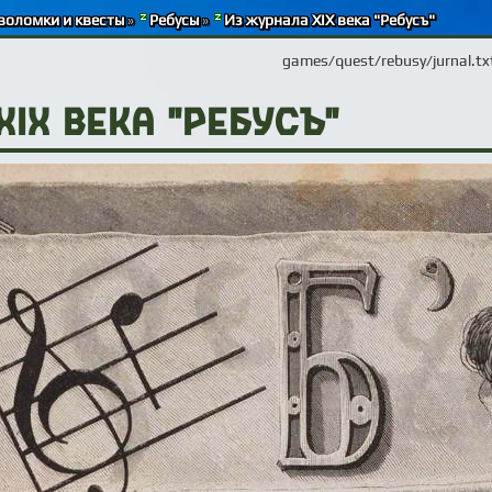
воломки и квесты
»
Ребусы
»
Из журнала XIX века "Ребусъ"
games/quest/rebusy/jurnal.tx
IX века "Ребусъ"