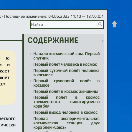
t
· Последнее изменение: 04.06.2023 11:10 —
127.0.0.1
Наверх
Содержание
Начало космической эры. Первый
о на
спутник
ом и
Первый полёт человека в космос
Первый суточный полёт человека
кает
в космосе
оюет
Первый групповой полёт в
о.»
космосе
Первый полёт в космос женщины
Первый полёт в космос
трехместного пилотируемого
корабля
Первый выход человека в космос
ческого
Первая экспериментальная
космическая станция двух
тически
кораблей «Союз»