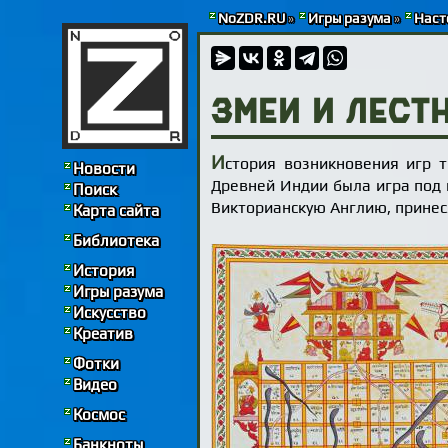
NoZDR.RU
»
Игры разума
»
Наст
Змеи и лест
И
стория возникновения игр т
Новости
Древней Индии была игра под
Поиск
Викторианскую Англию, принес
Карта сайта
Библиотека
История
Игры разума
Искусство
Креатив
Фотки
Видео
Космос
Банкноты