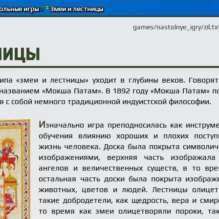
ольные игры
»
Змеи и лестницы
games/nastolnye_igry/zil.tx
ницы
ипа «змеи и лестницы» уходит в глубины веков. Говорят
 названием «Мокша Патам». В 1892 году «Мокша Патам» п
я с собой немного традиционной индуистской философии.
И
значально игра преподносилась как инструм
обучения влиянию хороших и плохих поступ
жизнь человека. Доска была покрыта символи
изображениями, верхняя часть изображала 
ангелов и величественных существ, в то вр
остальная часть доски была покрыта изобра
животных, цветов и людей. Лестницы олицет
такие добродетели, как щедрость, вера и смир
то время как змеи олицетворяли пороки, та