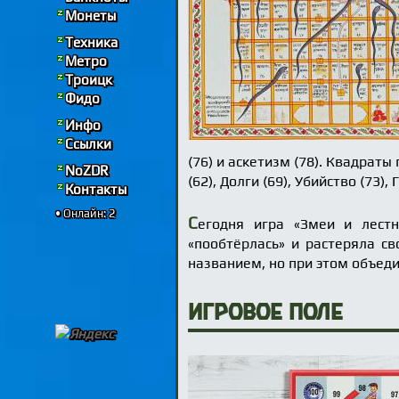
Монеты
Техника
Метро
Троицк
Фидо
Инфо
Ссылки
(76) и аскетизм (78). Квадраты 
NoZDR
(62), Долги (69), Убийство (73),
Контакты
• Онлайн: 2
С
егодня игра «Змеи и лестн
«пообтёрлась» и растеряла с
названием, но при этом объе
Игровое поле