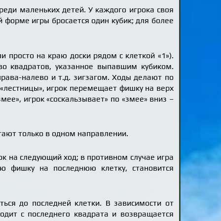
среди маленьких детей. У каждого игрока своя
 форме игры бросается один кубик; для более
и просто на краю доски рядом с клеткой «1»).
во квадратов, указанное выпавшим кубиком.
рава-налево и т.д. зигзагом. Ходы делают по
 «лестницы», игрок перемещает фишку на верх
мее», игрок «соскальзывает» по «змее» вниз –
отают только в одном направлении.
ок на следующий ход; в противном случае игра
ою фишку на последнюю клетку, становится
ться до последней клетки. В зависимости от
ходит с последнего квадрата и возвращается