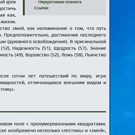
ый урок
Неукротимая планета
достичь
Ссылки
мя как,
 жизни.
ство змей, как напоминание о том, что путь
в. Предположительно, достижение последнего
ши (духовного освобождения). В оригинальной
12), Надежность (51), Щедрость (57), Знание
ность (49), Воровство (52), Ложь (58), Пьянство
осле сотни лет путешествий по миру, игра
зновидностей, отличающихся внешним видом и
тниц».
гровом поле с пронумерованными квадратами,
ске изображено несколько «лестниц» и «змей»,