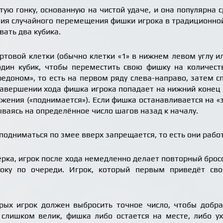
тую гонку, основанную на чистой удаче, и она популярна 
ия случайного перемещения фишки игрока в традиционной
ать два кубика.
ртовой клетки (обычно клетки «1» в нижнем левом углу ил
дин кубик, чтобы переместить свою фишку на количест
едоном», то есть на первом ряду слева-направо, затем сп
завершении хода фишка игрока попадает на нижний конец
жения («поднимается»). Если фишка останавливается на «з
ваясь на определённое число шагов назад к началу.
 подниматься по змее вверх запрещается, то есть они раб
ёрка, игрок после хода немедленно делает повторный брос
оку по очереди. Игрок, который первым приведёт св
рых игрок должен выбросить точное число, чтобы добра
а слишком велик, фишка либо остается на месте, либо у