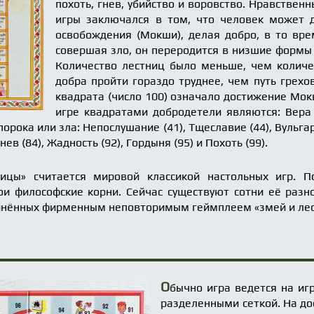
похоть, гнев, убийство и воровство. Нравственн
игры заключался в том, что человек может 
освобождения (Мокши), делая добро, в то вре
совершая зло, он переродится в низшие формы
Количество лестниц было меньше, чем количе
добра пройти гораздо труднее, чем путь грехо
квадрата (число 100) означало достижение Мок
игре квадратами добродетели являются: Вера (
порока или зла: Непослушание (41), Тщеславие (44), Вульгар
 Гнев (84), Жадность (92), Гордыня (95) и Похоть (99).
ицы» считается мировой классикой настольных игр. П
вои философские корни. Сейчас существуют сотни её ра
динённых фирменным неповторимым геймплеем «змей и лес
О
бычно игра ведется на и
разделенными сеткой. На до