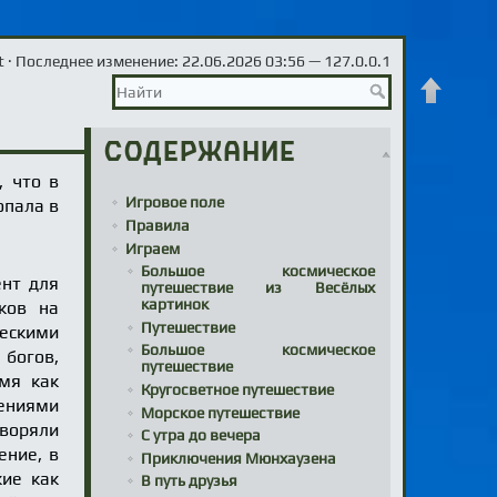
t
· Последнее изменение: 22.06.2026 03:56 —
127.0.0.1
Наверх
Содержание
, что в
Игровое поле
опала в
Правила
Играем
Большое космическое
ент для
путешествие из Весёлых
картинок
ков на
Путешествие
ческими
Большое космическое
богов,
путешествие
емя как
Кругосветное путешествие
жениями
Морское путешествие
воряли
С утра до вечера
ение, в
Приключения Мюнхаузена
кие как
В путь друзья