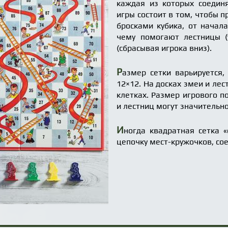
каждая из которых соедин
игры состоит в том, чтобы п
бросками кубика, от начала
чему помогают лестницы (
(сбрасывая игрока вниз).
Р
азмер сетки варьируется,
12×12. На досках змеи и ле
клетках. Размер игрового п
и лестниц могут значительн
И
ногда квадратная сетка «
цепочку мест-кружочков, со