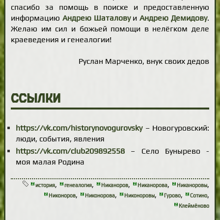
спасибо за помощь в поиске и предоставленную
информацию
Андрею Шаталову
и
Андрею Демидову
.
Желаю им сил и божьей помощи в нелёгком деле
краеведения и генеалогии!
Руслан Марченко, внук своих дедов
Ссылки
https://vk.com/historynovogurovsky
– Новогуровский:
люди, события, явления
https://vk.com/club209892558
– Село Бунырево -
моя малая Родина
,
,
,
,
,
история
генеалогия
Никаноров
Никанорова
Никаноровы
,
,
,
,
,
Никоноров
Никонорова
Никоноровы
Гурово
Сотино
Клеймёново