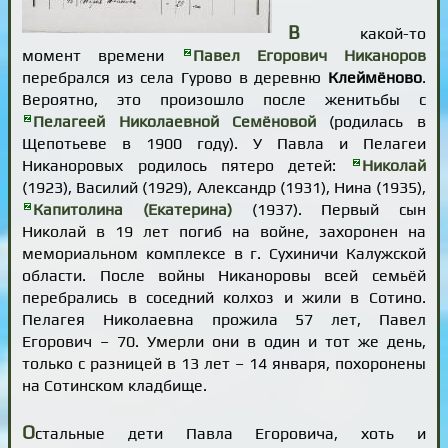
В
какой-то
момент времени
Павел Егорович Никаноров
перебрался из села Гурово в деревню
Клеймёново
.
Вероятно, это произошло после женитьбы с
Пелагеей Николаевной Семёновой
(родилась в
Щепотьеве в 1900 году). У Павла и Пелагеи
Никаноровых родилось пятеро детей:
Николай
(1923), Василий (1929), Александр (1931), Нина (1935),
Капитолина (Екатерина)
(1937). Первый сын
Николай в 19 лет погиб на войне, захоронен на
мемориальном комплексе в г. Сухиничи Калужской
области. После войны Никаноровы всей семьёй
перебрались в соседний колхоз и жили в Сотино.
Пелагея Николаевна прожила 57 лет, Павел
Егорович – 70. Умерли они в один и тот же день,
только с разницей в 13 лет – 14 января, похоронены
на Сотинском кладбище.
О
стальные дети Павла Егоровича, хоть и