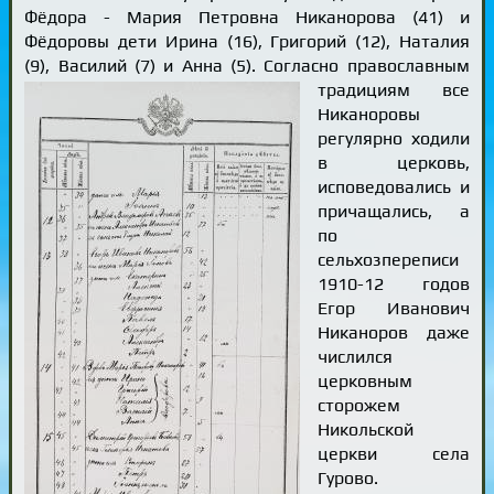
Фёдора - Мария Петровна Никанорова (41) и
Фёдоровы дети Ирина (16), Григорий (12), Наталия
(9), Василий (7) и Анна (5).
Согласно православным
традициям все
Никаноровы
регулярно ходили
в церковь,
исповедовались и
причащались, а
по
сельхозпереписи
1910-12 годов
Егор Иванович
Никаноров даже
числился
церковным
сторожем
Никольской
церкви села
Гурово.