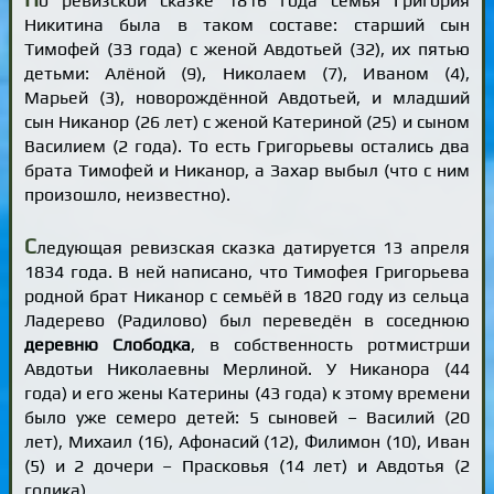
о ревизской сказке 1816 года семья Григория
Никитина была в таком составе: старший сын
Тимофей (33 года) с женой Авдотьей (32), их пятью
детьми: Алёной (9), Николаем (7), Иваном (4),
Марьей (3), новорождённой Авдотьей, и младший
сын Никанор (26 лет) с женой Катериной (25) и сыном
Василием (2 года). То есть Григорьевы остались два
брата Тимофей и Никанор, а Захар выбыл (что с ним
произошло, неизвестно).
С
ледующая ревизская сказка датируется 13 апреля
1834 года. В ней написано, что Тимофея Григорьева
родной брат Никанор с семьёй в 1820 году из сельца
Ладерево (Радилово) был переведён в соседнюю
деревню Слободка
, в собственность ротмистрши
Авдотьи Николаевны Мерлиной. У Никанора (44
года) и его жены Катерины (43 года) к этому времени
было уже семеро детей: 5 сыновей – Василий (20
лет), Михаил (16), Афонасий (12), Филимон (10), Иван
(5) и 2 дочери – Прасковья (14 лет) и Авдотья (2
годика).