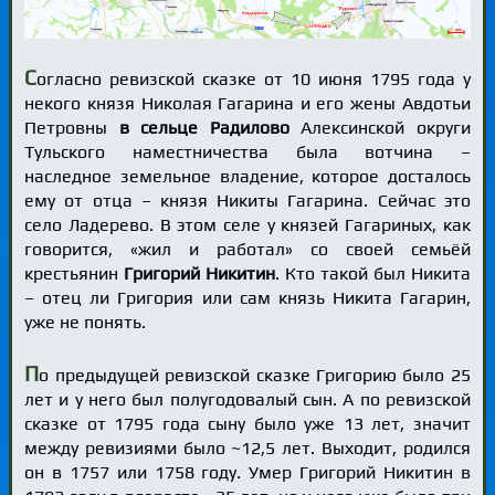
С
огласно ревизской сказке от 10 июня 1795 года у
некого князя Николая Гагарина и его жены Авдотьи
Петровны
в сельце Радилово
Алексинской округи
Тульского наместничества была вотчина –
наследное земельное владение, которое досталось
ему от отца – князя Никиты Гагарина. Сейчас это
село Ладерево. В этом селе у князей Гагариных, как
говорится, «жил и работал» со своей семьёй
крестьянин
Григорий Никитин
. Кто такой был Никита
– отец ли Григория или сам князь Никита Гагарин,
уже не понять.
П
о предыдущей ревизской сказке Григорию было 25
лет и у него был полугодовалый сын. А по ревизской
сказке от 1795 года сыну было уже 13 лет, значит
между ревизиями было ~12,5 лет. Выходит, родился
он в 1757 или 1758 году. Умер Григорий Никитин в