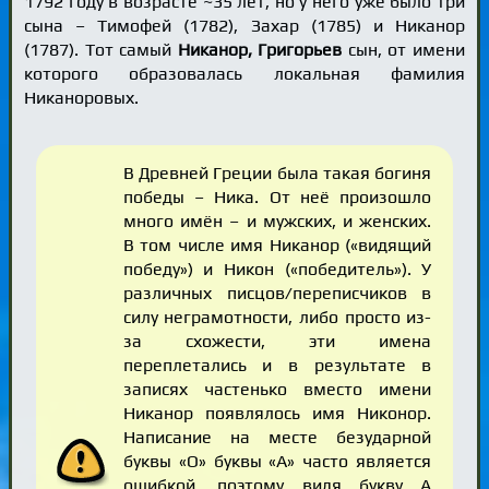
1792 году в возрасте ~35 лет, но у него уже было три
сына – Тимофей (1782), Захар (1785) и Никанор
(1787). Тот самый
Никанор, Григорьев
сын, от имени
которого образовалась локальная фамилия
Никаноровых.
В Древней Греции была такая богиня
победы – Ника. От неё произошло
много имён – и мужских, и женских.
В том числе имя Никанор («видящий
победу») и Никон («победитель»). У
различных писцов/переписчиков в
силу неграмотности, либо просто из-
за схожести, эти имена
переплетались и в результате в
записях частенько вместо имени
Никанор появлялось имя Никонор.
Написание на месте безударной
буквы «О» буквы «А» часто является
ошибкой, поэтому видя букву А