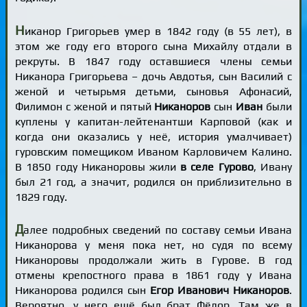
Н
иканор Григорьев умер в 1842 году (в 55 лет), в
этом же году его второго сына Михайлу отдали в
рекруты. В 1847 году оставшиеся члены семьи
Никанора Григорьева – дочь Авдотья, сын Василий с
женой и четырьмя детьми, сыновья Афонасий,
Филимон с женой и пятый
Никаноров
сын
Иван
были
куплены у капитан-лейтенантши Карповой (как и
когда они оказались у неё, история умалчивает)
гуровским помещиком Иваном Карловичем Калино.
В 1850 году Никаноровы жили
в селе Гурово
, Ивану
был 21 год, а значит, родился он приблизительно в
1829 году.
Д
алее подробных сведений по составу семьи Ивана
Никанорова у меня пока нет, но судя по всему
Никаноровы продолжали жить в Гурове. В год
отмены крепостного права в 1861 году у Ивана
Никанорова родился сын
Егор Иванович Никаноров
.
Вероятно, у него ещё был брат Фёдор. Там же в