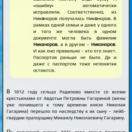
«ошибку» автоматически
исправляли. Соответственно, из
Ник
а
норов получалась Ник
о
норов. В
рамках одной семьи и даже у одного
и того же человека в одном
документе могла быть фамилия
Никаноров
, а в другом –
Никоноров
.
И как оно правильно – кто его знает.
Паспортов раньше не было. Да и
даже с паспортом тоже непонятки
остаются.
В
1812 году сельцо Радилово вместе со всеми
крестьянами от Авдотьи Петровны Гагариной (жены
уже почившего к тому времени князя Николая
Гагарина) перешло по наследству к их сыну – лейб-
гвардии прапорщику Михаилу Николаевичу Гагарину.
П