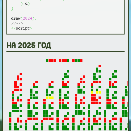
)
,
d
)
;
}
draw
(
2024
)
;
//-->
</
script
>
на 2025 год