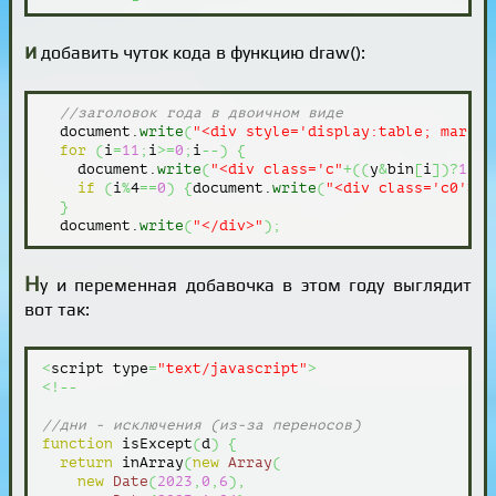
и
добавить чуток кода в функцию draw():
//заголовок года в двоичном виде
  document.
write
(
"<div style='display:table; margin
for
(
i
=
11
;
i
>=
0
;
i
--
)
{
    document.
write
(
"<div class='c"
+
(
(
y
&
bin
[
i
]
)
?
1
:
2
)
if
(
i
%
4
==
0
)
{
document.
write
(
"<div class='c0'></
}
  document.
write
(
"</div>"
)
;
Н
у и переменная добавочка в этом году выглядит
вот так:
<
script type
=
"text/javascript"
>
<!--
//дни - исключения (из-за переносов)
function
 isExcept
(
d
)
{
return
 inArray
(
new
Array
(
new
Date
(
2023
,
0
,
6
)
,