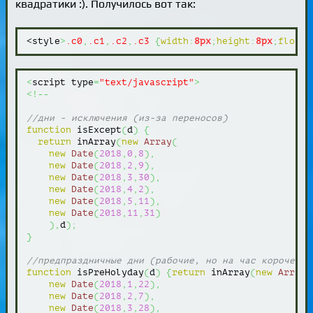
квадратики :). Получилось вот так:
<style
>
.c0
,
.c1
,
.c2
,
.c3
{
width
:
8px
;
height
:
8px
;
float
:
<
script type
=
"text/javascript"
>
<!--
//дни - исключения (из-за переносов)
function
 isExcept
(
d
)
{
return
 inArray
(
new
Array
(
new
Date
(
2018
,
0
,
8
)
,
new
Date
(
2018
,
2
,
9
)
,
new
Date
(
2018
,
3
,
30
)
,
new
Date
(
2018
,
4
,
2
)
,
new
Date
(
2018
,
5
,
11
)
,
new
Date
(
2018
,
11
,
31
)
)
,
d
)
;
}
//предпраздничные дни (рабочие, но на час короче)
function
 isPreHolyday
(
d
)
{
return
 inArray
(
new
Array
(
new
Date
(
2018
,
1
,
22
)
,
new
Date
(
2018
,
2
,
7
)
,
new
Date
(
2018
,
3
,
28
)
,