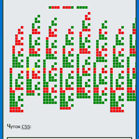
Ч
уток
CSS
: