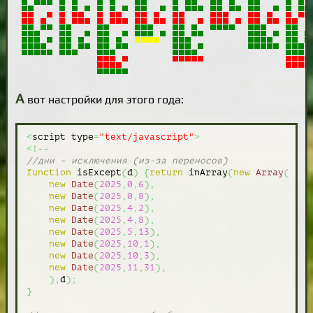
А
вот настройки для этого года:
<
script type
=
"text/javascript"
>
<!--
//дни - исключения (из-за переносов)
function
 isExcept
(
d
)
{
return
 inArray
(
new
Array
(
new
Date
(
2025
,
0
,
6
)
,
new
Date
(
2025
,
0
,
8
)
,
new
Date
(
2025
,
4
,
2
)
,
new
Date
(
2025
,
4
,
8
)
,
new
Date
(
2025
,
5
,
13
)
,
new
Date
(
2025
,
10
,
1
)
,
new
Date
(
2025
,
10
,
3
)
,
new
Date
(
2025
,
11
,
31
)
,
)
,
d
)
;
}