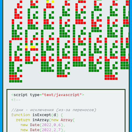
<
script type
=
"text/javascript"
>
<!--
//дни - исключения (из-за переносов)
function
 isExcept
(
d
)
{
return
 inArray
(
new
Array
(
new
Date
(
2022
,
0
,
6
)
,
new
Date
(
2022
,
2
,
7
)
,