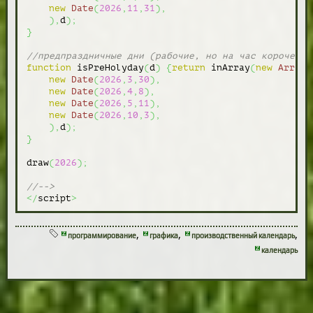
new
Date
(
2026
,
11
,
31
)
,
)
,
d
)
;
}
//предпраздничные дни (рабочие, но на час короче)
function
 isPreHolyday
(
d
)
{
return
 inArray
(
new
Array
(
new
Date
(
2026
,
3
,
30
)
,
new
Date
(
2026
,
4
,
8
)
,
new
Date
(
2026
,
5
,
11
)
,
new
Date
(
2026
,
10
,
3
)
,
)
,
d
)
;
}
draw
(
2026
)
;
//-->
</
script
>
,
,
,
программирование
графика
производственный календарь
календарь