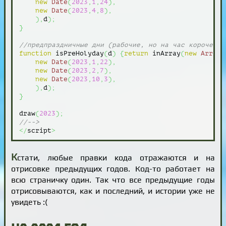
new
Date
(
2023
,
1
,
24
)
,
new
Date
(
2023
,
4
,
8
)
,
)
,
d
)
;
}
//предпраздничные дни (рабочие, но на час короче)
function
 isPreHolyday
(
d
)
{
return
 inArray
(
new
Array
(
new
Date
(
2023
,
1
,
22
)
,
new
Date
(
2023
,
2
,
7
)
,
new
Date
(
2023
,
10
,
3
)
,
)
,
d
)
;
}
draw
(
2023
)
;
//-->
</
script
>
К
стати, любые правки кода отражаются и на
отрисовке предыдущих годов. Код-то работает на
всю страничку один. Так что все предыдущие годы
отрисовываются, как и последний, и истории уже не
увидеть :(