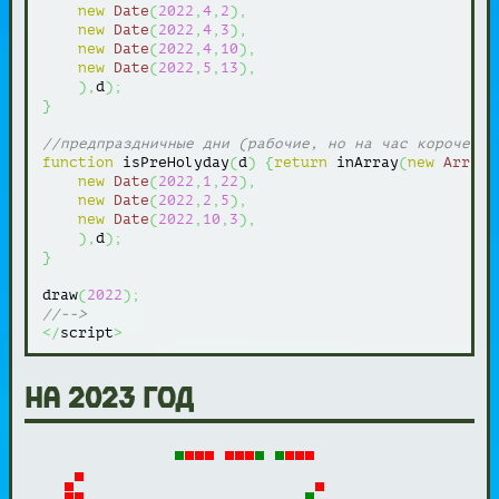
new
Date
(
2022
,
4
,
2
)
,
new
Date
(
2022
,
4
,
3
)
,
new
Date
(
2022
,
4
,
10
)
,
new
Date
(
2022
,
5
,
13
)
,
)
,
d
)
;
}
//предпраздничные дни (рабочие, но на час короче)
function
 isPreHolyday
(
d
)
{
return
 inArray
(
new
Array
(
new
Date
(
2022
,
1
,
22
)
,
new
Date
(
2022
,
2
,
5
)
,
new
Date
(
2022
,
10
,
3
)
,
)
,
d
)
;
}
draw
(
2022
)
;
//-->
</
script
>
на 2023 год