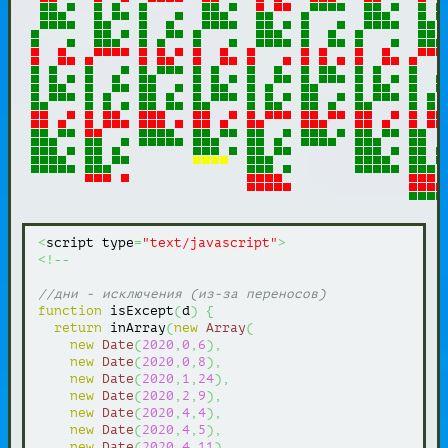
<
script type
=
"text/javascript"
>
<!--
//дни - исключения (из-за переносов)
function
 isExcept
(
d
)
{
return
 inArray
(
new
Array
(
new
Date
(
2020
,
0
,
6
)
,
new
Date
(
2020
,
0
,
8
)
,
new
Date
(
2020
,
1
,
24
)
,
new
Date
(
2020
,
2
,
9
)
,
new
Date
(
2020
,
4
,
4
)
,
new
Date
(
2020
,
4
,
5
)
,
new
Date
(
2020
,
4
,
11
)
,