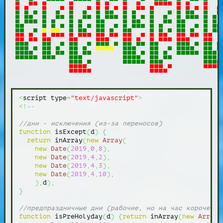
<
script type
=
"text/javascript"
>
<!--
//дни - исключения (из-за переносов)
function
 isExcept
(
d
)
{
return
 inArray
(
new
Array
(
new
Date
(
2019
,
0
,
8
)
,
new
Date
(
2019
,
4
,
2
)
,
new
Date
(
2019
,
4
,
3
)
,
new
Date
(
2019
,
4
,
10
)
,
)
,
d
)
;
}
//предпраздничные дни (рабочие, но на час короче)
function
 isPreHolyday
(
d
)
{
return
 inArray
(
new
Array
(