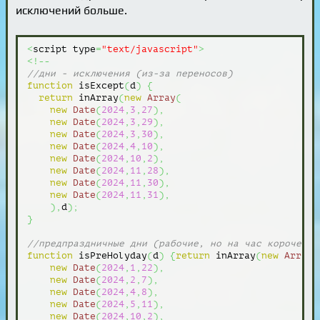
исключений больше.
<
script type
=
"text/javascript"
>
<!--
//дни - исключения (из-за переносов)
function
 isExcept
(
d
)
{
return
 inArray
(
new
Array
(
new
Date
(
2024
,
3
,
27
)
,
new
Date
(
2024
,
3
,
29
)
,
new
Date
(
2024
,
3
,
30
)
,
new
Date
(
2024
,
4
,
10
)
,
new
Date
(
2024
,
10
,
2
)
,
new
Date
(
2024
,
11
,
28
)
,
new
Date
(
2024
,
11
,
30
)
,
new
Date
(
2024
,
11
,
31
)
,
)
,
d
)
;
}
//предпраздничные дни (рабочие, но на час короче)
function
 isPreHolyday
(
d
)
{
return
 inArray
(
new
Array
(
new
Date
(
2024
,
1
,
22
)
,
new
Date
(
2024
,
2
,
7
)
,
new
Date
(
2024
,
4
,
8
)
,
new
Date
(
2024
,
5
,
11
)
,
new
Date
(
2024
,
10
,
2
)
,