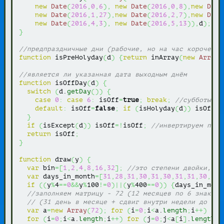
new
Date
(
2016
,
0
,
6
)
,
new
Date
(
2016
,
0
,
8
)
,
new
Date
new
Date
(
2016
,
1
,
27
)
,
new
Date
(
2016
,
2
,
7
)
,
new
Date
new
Date
(
2016
,
4
,
3
)
,
new
Date
(
2016
,
5
,
13
)
)
,
d
)
;
}
//предпраздничные дни (рабочие, но на час короче)
function
 isPreHolyday
(
d
)
{
return
 inArray
(
new
Array
(
//является ли указанная дата выходным днём
function
 isOffDay
(
d
)
{
switch
(
d.
getDay
(
)
)
{
case
0
:
case
6
:
 isOff
=
true
;
break
;
//субботы и 
default
:
 isOff
=
false
;
if
(
isHolyday
(
d
)
)
 isOff
=
t
}
if
(
isExcept
(
d
)
)
 isOff
=!
isOff
;
//инвертируем пере
return
 isOff
;
}
function
 draw
(
y
)
{
var
 bin
=
[
1
,
2
,
4
,
8
,
16
,
32
]
;
//это степени двойки, чт
var
 days_in_month
=
[
31
,
28
,
31
,
30
,
31
,
30
,
31
,
31
,
30
,
31
,
if
(
(
y
%
4
==
0
&&
y
%
100
!=
0
)
||
(
y
%
400
==
0
)
)
{
days_in_mont
//заполняем матрицу - 72 (12 месяцев по 6 знакоме
// (31 день в месяце + сдвиг внутри недели до 6 д
var
 a
=
new
Array
(
72
)
;
for
(
i
=
0
;
i
<
a.
length
;
i
++
)
{
a
[
for
(
i
=
0
;
i
<
a.
length
;
i
++
)
for
(
j
=
0
;
j
<
a
[
i
]
.
length
;
j