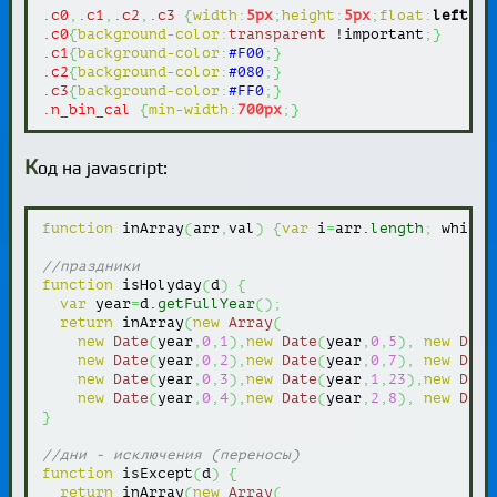
.c0
,
.c1
,
.c2
,
.c3
{
width
:
5px
;
height
:
5px
;
float
:
left
;
ma
.c0
{
background-color
:
transparent
 !important
;
}
.c1
{
background-color
:
#F00
;
}
.c2
{
background-color
:
#080
;
}
.c3
{
background-color
:
#FF0
;
}
.n_bin_cal
{
min-width
:
700px
;
}
К
од на javascript:
function
 inArray
(
arr
,
val
)
{
var
 i
=
arr.
length
;
 while 
//праздники
function
 isHolyday
(
d
)
{
var
 year
=
d.
getFullYear
(
)
;
return
 inArray
(
new
Array
(
new
Date
(
year
,
0
,
1
)
,
new
Date
(
year
,
0
,
5
)
,
new
Date
new
Date
(
year
,
0
,
2
)
,
new
Date
(
year
,
0
,
7
)
,
new
Date
new
Date
(
year
,
0
,
3
)
,
new
Date
(
year
,
1
,
23
)
,
new
Date
new
Date
(
year
,
0
,
4
)
,
new
Date
(
year
,
2
,
8
)
,
new
Date
}
//дни - исключения (переносы)
function
 isExcept
(
d
)
{
return
 inArray
(
new
Array
(