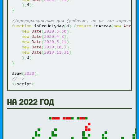
)
,
d
)
;
}
//предпраздничные дни (рабочие, но на час короче)
function
 isPreHolyday
(
d
)
{
return
 inArray
(
new
Array
(
new
Date
(
2020
,
3
,
30
)
,
new
Date
(
2020
,
4
,
8
)
,
new
Date
(
2020
,
5
,
11
)
,
new
Date
(
2020
,
10
,
3
)
,
new
Date
(
2019
,
11
,
31
)
)
,
d
)
;
}
draw
(
2020
)
;
//-->
</
script
>
на 2022 год