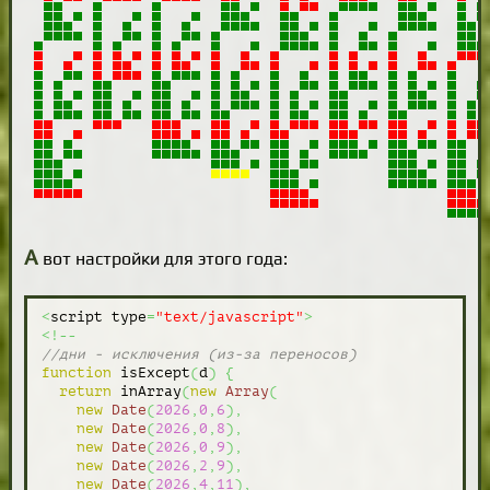
А
вот настройки для этого года:
<
script type
=
"text/javascript"
>
<!--
//дни - исключения (из-за переносов)
function
 isExcept
(
d
)
{
return
 inArray
(
new
Array
(
new
Date
(
2026
,
0
,
6
)
,
new
Date
(
2026
,
0
,
8
)
,
new
Date
(
2026
,
0
,
9
)
,
new
Date
(
2026
,
2
,
9
)
,
new
Date
(
2026
,
4
,
11
)
,