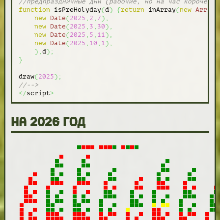
//предпраздничные дни (рабочие, но на час короче)
function
 isPreHolyday
(
d
)
{
return
 inArray
(
new
Array
(
new
Date
(
2025
,
2
,
7
)
,
new
Date
(
2025
,
3
,
30
)
,
new
Date
(
2025
,
5
,
11
)
,
new
Date
(
2025
,
10
,
1
)
,
)
,
d
)
;
}
draw
(
2025
)
;
//-->
</
script
>
на 2026 год