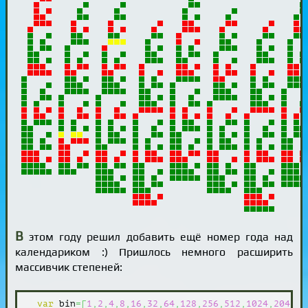
В
этом году решил добавить ещё номер года над
календариком :) Пришлось немного расширить
массивчик степеней:
var
 bin
=
[
1
,
2
,
4
,
8
,
16
,
32
,
64
,
128
,
256
,
512
,
1024
,
2048
]
;