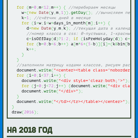
for
(
m
=
0
;
m
<
12
;
m
++
)
{
//перебираем месяцы
    w
=
(
new
Date
(
y
,
m
,
1
)
)
.
getDay
(
)
;
//вычисляем первы
    k
=
1
;
//счётчик дней в месяце
for
(
i
=
w
;
i
<
w
+
days_in_month
[
m
]
;
i
++
)
{
      d
=
new
Date
(
y
,
m
,
k
)
;
//текущая дата в календаре
//номер класса в css: 0-пустышка, 1-красный, 
      c
=
isOffDay
(
d
)
?
1
:
2
;
if
(
isPreHolyday
(
d
)
)
 c
=
3
;
for
(
b
=
0
;
b
<
6
;
b
++
)
 a
[
m
*
6
+
(
5
-
b
)
]
[
i
]
=
(
k
&
bin
[
b
]
)
?
      k
++;
}
}
//заполнили матрицу кодами классов, рисуем раскра
  document.
write
(
"<center><table class='noborder n_
for
(
i
=
0
;
i
<
37
;
i
++
)
{
    document.
write
(
"<div style='clear:both;'>"
)
;
for
(
j
=
0
;
j
<
72
;
j
++
)
{
document.
write
(
"<div class=
    document.
write
(
"</div>"
)
;
}
  document.
write
(
"</td></tr></table></center>"
)
;
}
draw
(
2016
)
;
на 2018 год