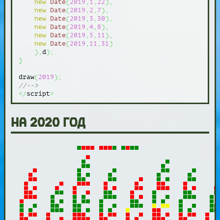
new
Date
(
2019
,
1
,
22
)
,
new
Date
(
2019
,
2
,
7
)
,
new
Date
(
2019
,
3
,
30
)
,
new
Date
(
2019
,
4
,
8
)
,
new
Date
(
2019
,
5
,
11
)
,
new
Date
(
2019
,
11
,
31
)
)
,
d
)
;
}
draw
(
2019
)
;
//-->
</
script
>
на 2020 год