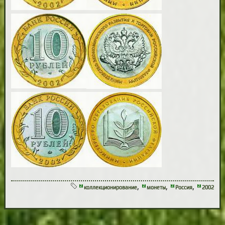
,
,
,
коллекционирование
монеты
Россия
2002