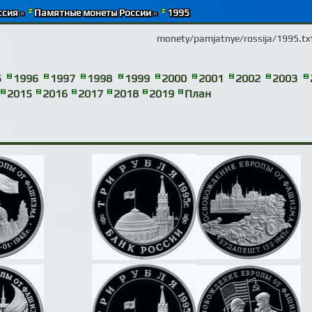
ссия
»
Памятные монеты России
»
1995
monety/pamjatnye/rossija/1995.tx
5
1996
1997
1998
1999
2000
2001
2002
2003
2015
2016
2017
2018
2019
План