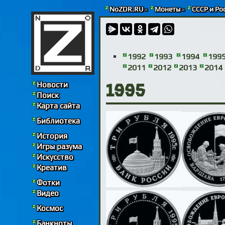
NoZDR.RU
»
Монеты
»
СССР и Ро
1992
1993
1994
199
2011
2012
2013
2014
Новости
1995
Поиск
Карта сайта
Библиотека
История
Игры разума
Искусство
Креатив
Фотки
Видео
Космос
Банкноты