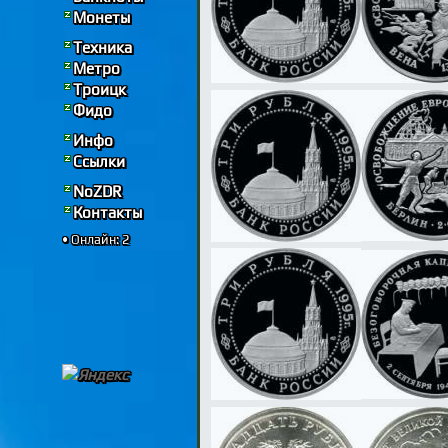
Монеты
Техника
Метро
Троицк
Фидо
Инфо
Ссылки
NoZDR
Контакты
• Онлайн: 2