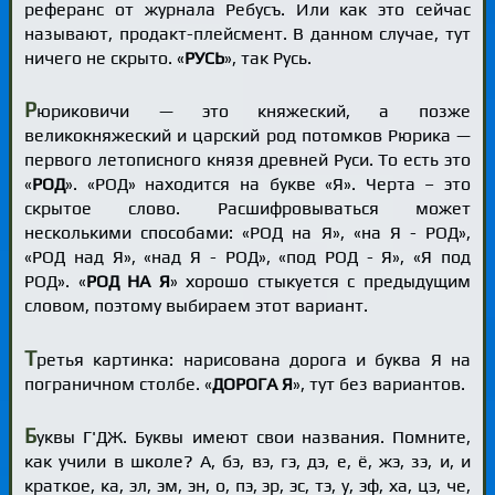
реферанс от журнала Ребусъ. Или как это сейчас
называют, продакт-плейсмент. В данном случае, тут
ничего не скрыто. «
РУСЬ
», так Русь.
Р
юриковичи — это княжеский, а позже
великокняжеский и царский род потомков Рюрика —
первого летописного князя древней Руси. То есть это
«
РОД
». «РОД» находится на букве «Я». Черта – это
скрытое слово. Расшифровываться может
несколькими способами: «РОД на Я», «на Я - РОД»,
«РОД над Я», «над Я - РОД», «под РОД - Я», «Я под
РОД». «
РОД НА Я
» хорошо стыкуется с предыдущим
словом, поэтому выбираем этот вариант.
Т
ретья картинка: нарисована дорога и буква Я на
пограничном столбе. «
ДОРОГА Я
», тут без вариантов.
Б
уквы Г'ДЖ. Буквы имеют свои названия. Помните,
как учили в школе? А, бэ, вэ, гэ, дэ, е, ё, жэ, зэ, и, и
краткое, ка, эл, эм, эн, о, пэ, эр, эс, тэ, у, эф, ха, цэ, че,