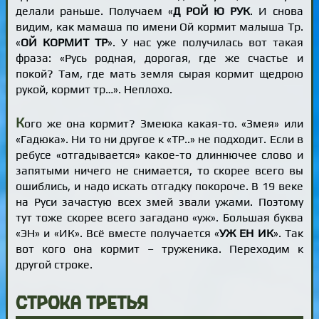
делали раньше. Получаем «
Д РОЙ Ю РУК
. И снова
видим, как мамаша по имени Ой кормит малыша Тр.
«
ОЙ КОРМИТ ТР
». У нас уже получилась вот такая
фраза: «Русь родная, дорогая, где же счастье и
покой? Там, где мать земля сырая кормит щедрою
рукой, кормит тр…». Неплохо.
К
ого же она кормит? Змеюка какая-то. «Змея» или
«Гадюка». Ни то ни другое к «ТР..» не подходит. Если в
ребусе «отгадывается» какое-то длиннючее слово и
запятыми ничего не снимается, то скорее всего вы
ошиблись, и надо искать отгадку покороче. В 19 веке
на Руси зачастую всех змей звали ужами. Поэтому
тут тоже скорее всего загадано «уж». Большая буква
«ЭН» и «ИК». Всё вместе получается «
УЖ ЕН ИК
». Так
вот кого она кормит – труженика. Переходим к
другой строке.
Строка третья