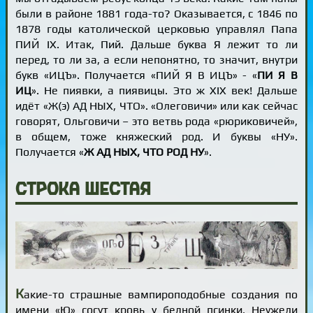
были в районе 1881 года-то? Оказывается, с 1846 по
1878 годы католической церковью управлял Папа
ПИЙ IX. Итак, Пий. Дальше буква Я лежит то ли
перед, то ли за, а если непонятно, то значит, внутри
букв «ИЦЪ». Получается «ПИЙ Я В ИЦЪ» - «
ПИ Я В
ИЦ
». Не пиявки, а пиявицы. Это ж XIX век! Дальше
идёт «Ж(э) АД НЫХ, ЧТО». «Олеговичи» или как сейчас
говорят, Ольговичи – это ветвь рода «рюриковичей»,
в общем, тоже княжеский род. И буквы «НУ».
Получается «
Ж АД НЫХ, ЧТО РОД НУ
».
Строка шестая
К
акие-то страшные вампироподобные создания по
имени «Ю» сосут кровь у бедной псинки. Неужели