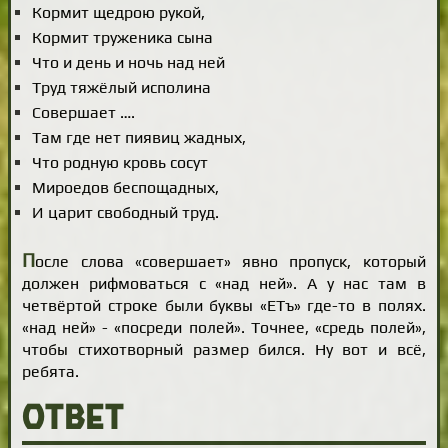
Кормит щедрою рукой,
Кормит труженика сына
Что и день и ночь над ней
Труд тяжёлый исполина
Совершает ….
Там где нет пиявиц жадных,
Что родную кровь сосут
Мироедов беспощадных,
И царит свободный труд.
П
осле слова «совершает» явно пропуск, который
должен рифмоваться с «над ней». А у нас там в
четвёртой строке были буквы «ЕТъ» где-то в полях.
«над ней» - «посреди полей». Точнее, «средь полей»,
чтобы стихотворный размер бился. Ну вот и всё,
ребята.
Ответ