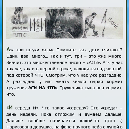
А
ж три штуки «асъ». Помните, как дети считают?
Один, два, много… Так и тут, три – это уже много.
Значит, это множественное число – «АСЫ». Асы у нас
так же, как и в первой строке, находятся над чертой,
под которой ЧТО. Смотрим, что у нас уже разгадано.
А разгадано у нас «мать земля сырая кормит
труженик
АСЫ НА ЧТО
». Труженика-сына она кормит,
что.
«И
середа И». Что такое «середа»? Это «среда» –
день недели. Пока отложим и думаем дальше.
Дальше вообще начинается какой-то трэш :)
Нарисована девушка, на фоне ночного неба с луной в