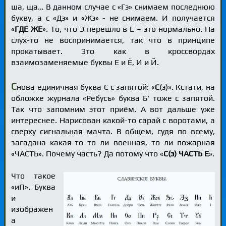
ша, ща… В данном случае с «Гэ» снимаем последнюю
букву, а с «Дэ» и «Жэ» - не снимаем. И получается
«
ГДЕ ЖЕ
». То, что Э перешло в Е – это нормально. На
слух-то не воспринимается, так что в принципе
прокатывает. Это как в кроссвордах
взаимозаменяемые буквы Е и Ё, И и Й.
С
нова единичная буква С с запятой: «
С
(э)». Кстати, на
обложке журнала «Ребусъ» буква Б' тоже с запятой.
Так что запомним этот приём. А вот дальше уже
интереснее. Нарисован какой-то сарай с воротами, а
сверху сигнальная мачта. В общем, судя по всему,
загадана какая-то то ли военная, то ли пожарная
«ЧАСТЬ». Почему часть? Да потому что «
С(э) ЧАСТЬ Е
».
Что такое
«иП». Буква
и
изображен
а