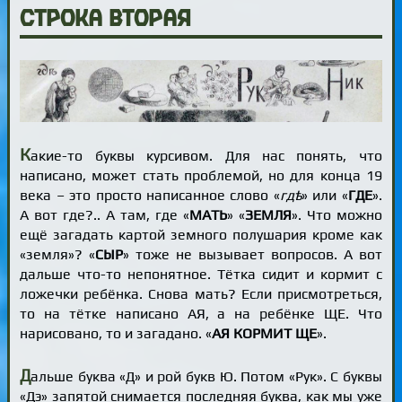
Строка вторая
К
акие-то буквы курсивом. Для нас понять, что
написано, может стать проблемой, но для конца 19
века – это просто написанное слово «
гдѣ
» или «
ГДЕ
».
А вот где?.. А там, где «
МАТЬ
» «
ЗЕМЛЯ
». Что можно
ещё загадать картой земного полушария кроме как
«земля»? «
СЫР
» тоже не вызывает вопросов. А вот
дальше что-то непонятное. Тётка сидит и кормит с
ложечки ребёнка. Снова мать? Если присмотреться,
то на тётке написано АЯ, а на ребёнке ЩЕ. Что
нарисовано, то и загадано. «
АЯ КОРМИТ ЩЕ
».
Д
альше буква «Д» и рой букв Ю. Потом «Рук». С буквы
«Дэ» запятой снимается последняя буква, как мы уже