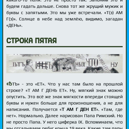
будем гадать дальше. Снова тот же жрущий мужик и
буквы с запятыми. Это мы уже встречали. «Т(э) АМ
Г(э)». Солнце в небе над землёю, видимо, загадан
«ДЕНь».
Строка пятая
«Ѣ
ТЪ» - это «ЕТ». Что у нас там было на прошлой
строке? «Т АМ Г ДЕНЬ ЕТ». Ну, мягкий знак можно
опустить. Это всё же знак мягкости впереди стоящей
буквы и нужен больше для произношения, а не для
написания. Получается «
Т АМ Г ДЕН ЕТ
». «Там, где
нет». Нормально. Далее нарисован Папа Римский. Но
не просто Папа. У него циферка IX. Вспоминаем, что
мы отгадываем ребус конца 19 века. Какие там папы