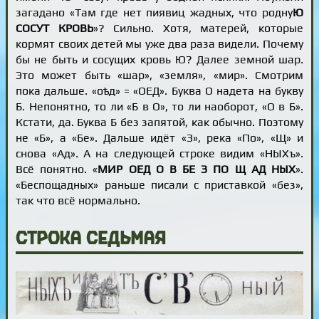
загадано «Там где нет пиявиц жадных, что родну
Ю
СОСУТ КРОВЬ
»? Сильно. Хотя, матерей, которые
кормят своих детей мы уже два раза видели. Почему
бы не быть и сосущих кровь Ю? Далее земной шар.
Это может быть «шар», «земля», «мир». Смотрим
пока дальше. «оѣд» = «ОЕД». Буква О надета на букву
Б. Непонятно, то ли «Б в О», то ли наоборот, «О в Б».
Кстати, да. Буква Б без запятой, как обычно. Поэтому
не «Б», а «Бе». Дальше идёт «З», река «По», «Щ» и
снова «Ад». А на следующей строке видим «НЫХъ».
Всё понятно. «
МИР ОЕД О В БЕ З ПО Щ АД НЫХ
».
«Беспощадных» раньше писали с приставкой «без»,
так что всё нормально.
Строка седьмая