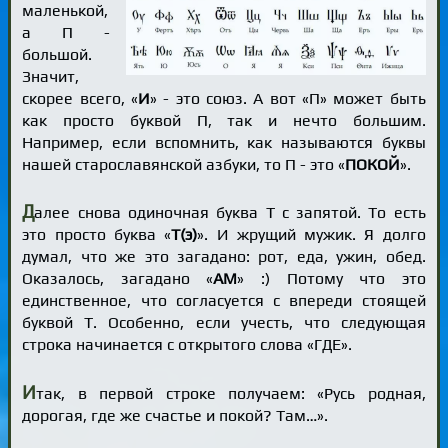
маленькой,
а П -
большой.
Значит,
скорее всего, «
И
» - это союз. А вот «П» может быть
как просто буквой П, так и нечто большим.
Например, если вспомнить, как называются буквы
нашей старославянской азбуки, то П - это «
ПОКОЙ
».
Д
алее снова одиночная буква Т с запятой. То есть
это просто буква «
Т(э)
». И жрущий мужик. Я долго
думал, что же это загадано: рот, еда, ужин, обед.
Оказалось, загадано «
АМ
» :) Потому что это
единственное, что согласуется с впереди стоящей
буквой Т. Особенно, если учесть, что следующая
строка начинается с открытого слова «ГДЕ».
И
так, в первой строке получаем: «Русь родная,
дорогая, где же счастье и покой? Там…».