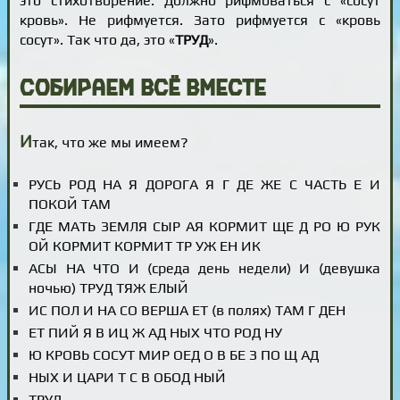
это стихотворение. Должно рифмоваться с «сосут
кровь». Не рифмуется. Зато рифмуется с «кровь
сосут». Так что да, это «
ТРУД
».
Собираем всё вместе
И
так, что же мы имеем?
РУСЬ РОД НА Я ДОРОГА Я Г ДЕ ЖЕ С ЧАСТЬ Е И
ПОКОЙ ТАМ
ГДЕ МАТЬ ЗЕМЛЯ СЫР АЯ КОРМИТ ЩЕ Д РО Ю РУК
ОЙ КОРМИТ КОРМИТ ТР УЖ ЕН ИК
АСЫ НА ЧТО И (среда день недели) И (девушка
ночью) ТРУД ТЯЖ ЕЛЫЙ
ИС ПОЛ И НА СО ВЕРША ЕТ (в полях) ТАМ Г ДЕН
ЕТ ПИЙ Я В ИЦ Ж АД НЫХ ЧТО РОД НУ
Ю КРОВЬ СОСУТ МИР ОЕД О В БЕ З ПО Щ АД
НЫХ И ЦАРИ Т С В ОБОД НЫЙ
ТРУД