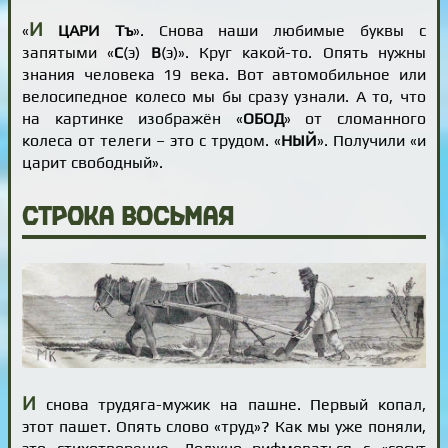
И
«
ЦАРИ Тъ
». Снова наши любимые буквы с
запятыми «
С
(э)
В
(э)». Круг какой-то. Опять нужны
знания человека 19 века. Вот автомобильное или
велосипедное колесо мы бы сразу узнали. А то, что
на картинке изображён «
ОБОД
» от сломанного
колеса от телеги – это с трудом. «
НЫЙ
». Получили «и
царит свободный».
Строка восьмая
И
снова трудяга-мужик на пашне. Первый копал,
этот пашет. Опять слово «труд»? Как мы уже поняли,