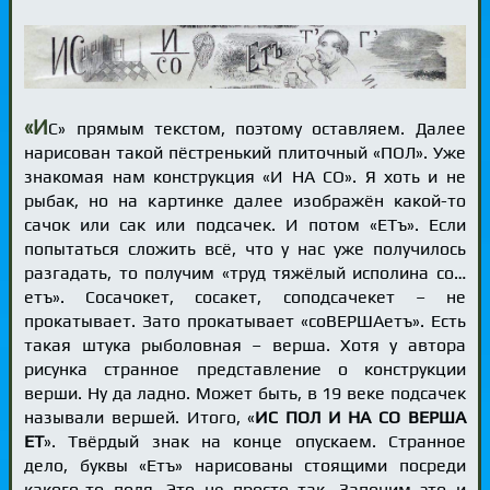
«И
С» прямым текстом, поэтому оставляем. Далее
нарисован такой пёстренький плиточный «ПОЛ». Уже
знакомая нам конструкция «И НА СО». Я хоть и не
рыбак, но на картинке далее изображён какой-то
сачок или сак или подсачек. И потом «ЕТъ». Если
попытаться сложить всё, что у нас уже получилось
разгадать, то получим «труд тяжёлый исполина со…
етъ». Сосачокет, сосакет, соподсачекет – не
прокатывает. Зато прокатывает «соВЕРШАетъ». Есть
такая штука рыболовная – верша. Хотя у автора
рисунка странное представление о конструкции
верши. Ну да ладно. Может быть, в 19 веке подсачек
называли вершей. Итого, «
ИС ПОЛ И НА СО ВЕРША
ЕТ
». Твёрдый знак на конце опускаем. Странное
дело, буквы «Етъ» нарисованы стоящими посреди
какого-то поля. Это не просто так. Запоним это и