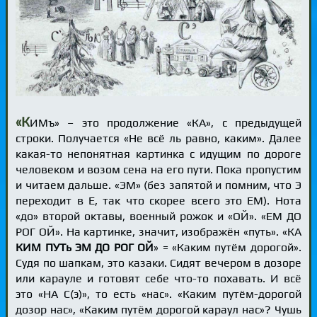
«К
ИМъ» – это продолжение «КА», с предыдущей
строки. Получается «Не всё ль равно, каким». Далее
какая-то непонятная картинка с идущим по дороге
человеком и возом сена на его пути. Пока пропустим
и читаем дальше. «ЭМ» (без запятой и помним, что Э
переходит в Е, так что скорее всего это ЕМ). Нота
«до» второй октавы, военный рожок и «ОЙ». «ЕМ ДО
РОГ ОЙ». На картинке, значит, изображён «путь». «КА
КИМ ПУТь ЭМ ДО РОГ ОЙ
» = «Каким путём дорогой».
Судя по шапкам, это казаки. Сидят вечером в дозоре
или карауле и готовят себе что-то похавать. И всё
это «НА С(э)», то есть «нас». «Каким путём-дорогой
дозор нас», «Каким путём дорогой караул нас»? Чушь