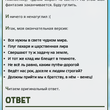
фантазия заканчивается. Буду гуглить.
И
ничего я ненагуглил :(
И
так, моя окончательная версия:
Все нужны в свете чудном мира.
Плуг пахаря и царственная лира
Свершают ту ж задачу на земле,
И тот же клад им блещет в темноте.
Не всё ль равно, каким путём-дорогой
Ведёт нас рок, доселе к людям строгай?
Должны прийти мы к братству, в нём – венец!
Ч
итаем оригинальный ответ.
Ответ