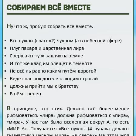
Собираем всё вместе
Н
у что ж, пробую собрать всё вместе.
Все нужны (глагол?) чудном (а в небесной сфере)
Плуг пахаря и царственная лира
Свершают ту ж задачу на земле
И тот же клад им блещет в темноте
Не всё ль равно каким путём-дорогой
Ведёт нас рок доселе к людям строгай
Должны прийти мы к братству
В нём - венец.
В
принципе, это стих. Должно всё более-менее
рифмоваться. «Лира» должна рифмоваться с «пира»,
«мира». У нас там была вселенная вокруг А, то есть
«МИР А». Получается «Все нужны (4 чувака делают
гимнастику) чудном мира». «в свете?» На этом моя