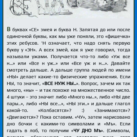
В
буквах «СЕ» змея и буква Н. Запятая до или после
одиночной буквы, как мы уже поняли, это «фишечка»
этих ребусов. 'Н означает, что надо снять первую
букву у «ЭН». А всех змей, как я уже говорил, тогда
называли ужами. Получается что-то либо «Уж все
н…» или «Все н уж..» или «Все уж и н…». Давайте
смотреть дальше. А дальше группа людей по имени
«НЫ» делает какие-то физические упражнения. Если
НЫ, то значит, «
ВСЕ НУЖ НЫ..
». Вопрос, зачем их так
много, «ны» – и так похоже на множественное число.
4 штуки – это значит либо «Много ны..», либо «НЫ две
пары..», либо «НЫ все…», «НЫ эти..» и дальше глагол
какой-то. «Колбасятся»? :) «Занимаются»?
«Двигаются»? Пока оставим. «ЧУ», затем нарисовано
дно бочки с какими-то символами и «Мъ». Если
гадать в лоб, то получим «
ЧУ ДНО Мъ
». (Символы,