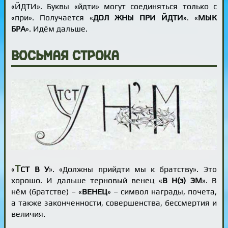
«ЙДТИ». Буквы «йдти» могут соединяться только с
«при». Получается «
ДОЛ ЖНЫ ПРИ ЙДТИ
». «
МЫК
БРА
». Идём дальше.
Восьмая строка
Т
«
СТ В У
». «Должны прийдти мы к братству». Это
хорошо. И дальше терновый венец «
В Н(э) ЭМ
». В
нём (братстве) – «
ВЕНЕЦ
» – символ награды, почета,
а также законченности, совершенства, бессмертия и
величия.