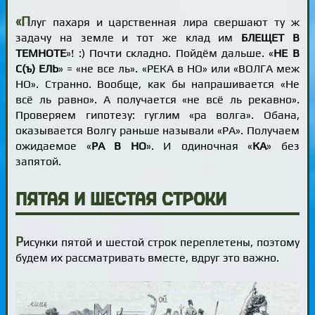
«П
луг пахаря и царственная лира свершают ту ж
задачу на земле и тот же клад им
БЛЕЩЕТ В
ТЕМНОТЕ
»! :) Почти складно. Пойдём дальше. «
НЕ В
С(ъ) ЕЛЬ
» = «не все ль». «РЕКА в НО» или «ВОЛГА меж
НО». Странно. Вообще, как бы напрашивается «Не
всё ль равно». А получается «не всё ль рекавно».
Проверяем гипотезу: гуглим «ра волга». Обана,
оказывается Волгу раньше называли «РА». Получаем
ожидаемое «
РА В НО
». И одиночная «
КА
» без
запятой.
Пятая и шестая строки
Р
исунки пятой и шестой строк переплетены, поэтому
будем их рассматривать вместе, вдруг это важно.