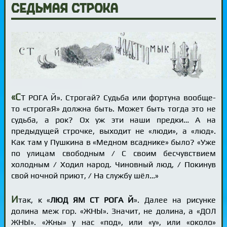
Седьмая строка
«С
Т РОГА Й». Строгай? Судьба или фортуна вообще-
то «строгаЯ» должна быть. Может быть тогда это не
судьба, а рок? Ох уж эти наши предки… А на
предыдущей строчке, выходит не «люди», а «люд».
Как там у Пушкина в «Медном всаднике» было? «Уже
по улицам свободным / С своим бесчувствием
холодным / Ходил народ. Чиновный люд, / Покинув
свой ночной приют, / На службу шёл…»
И
так, к «
ЛЮД ЯМ СТ РОГА Й
». Далее на рисунке
долина меж гор. «ЖНЫ». Значит, не долина, а «ДОЛ
ЖНЫ». «Жны» у нас «под», или «у», или «около»