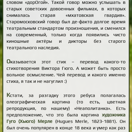
словом «дорОгой». Такой говор можно услышать в
старых советских довоенных фильмах, в которых
снималась старая «мхатовская гвардия».
Старомосковский говор был де-факто долгое время
театральным стандартом произношения, и сменился
на современный, только когда появились чисто
киношные актёры и дикторы без старого
театрального наследия.
О
казывается этот стих – перевод какого-то
стихотворения Виктора Гюго. А может быть просто
вольное осмысление. Чей перевод и какого именно
стиха, я так и не нагуглил :)
К
стати, за разгадку этого ребуса полагалась
олеографическая картина (то есть, цветная
репродукция, по нашему) «Неаполитанка». Есть
предположение, что это была картина
художника
Гуго (Хьюго) Мерле
(Hugues Merle, 1823-1881). Он
был очень популярен в конце 18 века и умер как раз