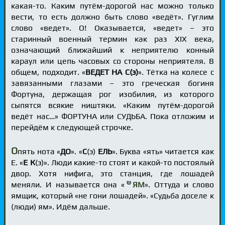
какая-то. Каким путём-дорогой нас можно только
вести, то есть должно быть слово «ведёт». Гуглим
слово «ведет». О! Оказывается, «ведет» – это
старинный военный термин как раз XIX века,
означающий ближайший к неприятелю конный
караул или цепь часовых со стороны неприятеля. В
общем, подходит. «
ВЕДЕТ НА С(э)
». Тётка на колесе с
завязанными глазами – это греческая богиня
Фортуна, держащая рог изобилия, из которого
сыпятся всякие ништяки. «Каким путём-дорогой
ведёт нас…» ФОРТУНА или СУДЬБА. Пока отложим и
перейдём к следующей строчке.
О
пять нота «
ДО
». «
С
(э)
ЕЛЬ
». Буква «ять» читается как
Е. «
Е К
(э)». Люди какие-то стоят и какой-то постоялый
двор. Хотя нифига, это станция, где лошадей
меняли. И называется она «
ЯМ
». Оттуда и слово
ямщик, который «не гони лошадей». «Судьба доселе к
(люди) ям». Идём дальше.