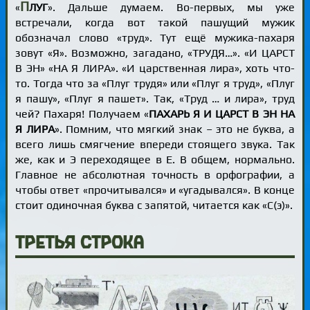
П
«
ЛУГ
». Дальше думаем. Во-первых, мы уже
встречали, когда вот такой пашущий мужик
обозначал слово «труд». Тут ещё мужика-пахаря
зовут «Я». Возможно, загадано, «ТРУДЯ…». «И ЦАРСТ
В ЭН» «НА Я ЛИРА». «И царственная лира», хоть что-
то. Тогда что за «Плуг трудя» или «Плуг я труд», «Плуг
я пашу», «Плуг я пашет». Так, «Труд … и лира», труд
чей? Пахаря! Получаем «
ПАХАРЬ Я И ЦАРСТ В ЭН НА
Я ЛИРА
». Помним, что мягкий знак – это не буква, а
всего лишь смягчение впереди стоящего звука. Так
же, как и Э переходящее в Е. В общем, нормально.
Главное не абсолютная точность в орфографии, а
чтобы ответ «прочитывался» и «угадывался». В конце
стоит одиночная буква с запятой, читается как «С(э)».
Третья строка