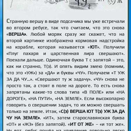
С
транную вершу в виде подсачика мы уже встречали
во втором ребусе, так что считаем, что это снова
«
ВЕРША»
. Любой моряк сразу же скажет, что на
второй картинке изображена кормовая надстройка
на корабле, которая называется «
ЮТ
». Получили
«Плуг пахаря и царственная лира свершают».
Поехали дальше. Одиночная буква Т с запятой – это,
как ни странно, Т(э). И опять видим змею (помним,
что это «УЖ») за «ДА» и буквы «ЧУ». Получаем «Т УЖ
ЗА ДА ЧУ…». «Свершают ту ж задачу». «ЧУ» снова не
просто так, а стоят в поле на дороге. То есть снова
запрятаны какие-то слова типа «В ПОЛЕ» или «НА
ДОРОГЕ», «НА ПУТИ», «НА ЗЕМЛЕ». Если высокопарно
говорить о свершении задач, то их можно свершать
только на земле. Итак, «
С(э) ВЕРША ЮТ Т(э) УЖ ЗА ДА
ЧУ НА ЗЕМЛЕ»
. «ИТ», затем старославянская буква
«ОТ» и «ЖЭ» (без запятой). «
ИТ ОТ ЖЕ
» – «и тот же».
Ну вот, ребус пошёл на удивление довольно легко