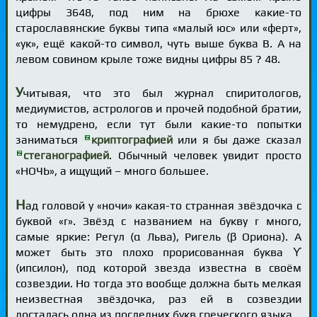
цифры 3648, под ним на брюхе какие-то
старославянские буквы типа «малый юс» или «ферт»,
«ук», ещё какой-то символ, чуть выше буква В. А на
левом совином крыле тоже видны цифры 85 ? 48.
У
читывая, что это был журнал спиритологов,
медиумистов, астрологов и прочей подобной братии,
то немудрено, если тут были какие-то попытки
заниматься
криптографией
или я бы даже сказал
стеганографией
. Обычный человек увидит просто
«НОЧЬ», а ищущий – много большее.
Н
ад головой у «ночи» какая-то странная звёздочка с
буквой «r». Звёзд с названием на букву r много,
самые яркие: Регул (α Льва), Ригель (β Ориона). А
может быть это плохо прорисованная буква ϒ
(ипсилон), под которой звезда известна в своём
созвездии. Но тогда это вообще должна быть мелкая
неизвестная звёздочка, раз ей в созвездии
досталась одна из последних букв греческого языка.