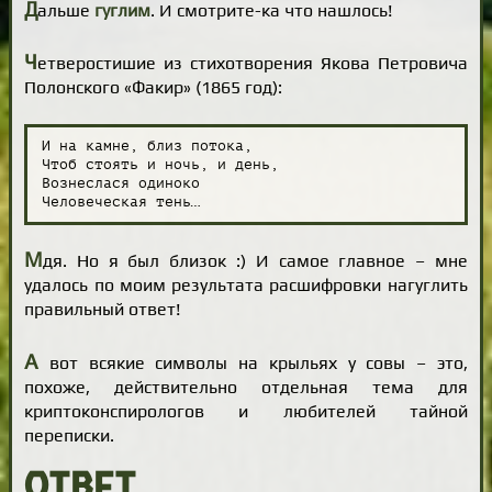
Д
альше
гуглим
. И смотрите-ка что нашлось!
Ч
етверостишие из стихотворения Якова Петровича
Полонского «Факир» (1865 год):
И на камне, близ потока,

Чтоб стоять и ночь, и день,

Вознеслася одиноко

Человеческая тень…
М
дя. Но я был близок :) И самое главное – мне
удалось по моим результата расшифровки нагуглить
правильный ответ!
А
вот всякие символы на крыльях у совы – это,
похоже, действительно отдельная тема для
криптоконспирологов и любителей тайной
переписки.
Ответ