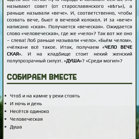
называют совет (от старославянского «вѣтъ»), а
раньше называли «вече». И, соответственно, чтобы
созвать вече, бьют в вечевой колокол. И за «вече»
написано «ская». Получается «веческая». Ожидается
слово «человеческая», где же «чело»? Так вот же оно
– слева! Лоб раньше называли «чело». «Бьём челом»,
«чёлка»и всё такое. Итак, получаем «
ЧЕЛО ВЕЧЕ
СКАЯ
». И на кладбище стоит некий женский
полупрозрачный силуэт. «
ДУША
»? «Среди могил»?
Собираем вместе
Чтоб и на камне у реки стоять
И ночь и день
Несётся одиноко
Человеческая
Душа