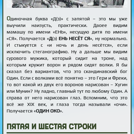
О
диночная буква «Д(э)» с запятой – это мы уже
выучили наизусть, практически. Даоее видим
мамашу по имени «ЕНЬ», несущую дитя по имени
«СЯ». Получается «
Д
(э)
ЕНЬ НЕСЁТ СЯ
», ну нормально.
И стыкуется с «и ночь и день несётся», если
исключить стеганографию. Ну а дальше мы видим
сурового мужика, который сидит на троне, над
которым кружит ворон и рядом сидят волки. Я бы
сказал без вариантов, что это скандинавский бог
Один. Если с волками всё понятно – это Гери и Фреки,
то вот какой из двух его воронов нарисован – Хугин
или Мунин? Ну ладно, главный тут по любому Один. А
справа от него нарисован глаз. Вспомним, что это
всё же XIX век, и глаза тогда называли «очи».
Получается «
ОДИН ОКО
».
Пятая и шестая строки