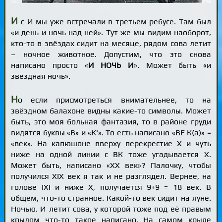
И
с И мы уже встречали в третьем ребусе. Там был
«и день и ночь над ней». Тут же мы видим наоборот,
кто-то в звёздах сидит на месяце, рядом сова летит
– ночное животное. Допустим, что это снова
написано просто «
И НОЧЬ И
». Может быть «и
звёздная ночь».
Н
о если присмотреться внимательнее, то на
звёздном балахоне видны какие-то символы. Может
быть, это моя больная фантазия, то в районе груди
видятся буквы «В» и «К'». То есть написано «ВЕ К(а)» =
«век». На капюшоне вверху перекрестие X и чуть
ниже на одной линии с ВК тоже угадывается X.
Может быть, написано «XX век»? Палочку, чтобы
получился XIX век я так и не разглядел. Вернее, на
голове IXI и ниже X, получается 9+9 = 18 век. В
общем, что-то странное. Какой-то век сидит на луне.
Ночью. И летит сова, у которой тоже под её правым
крылом что-то такое написано. На самом крыле