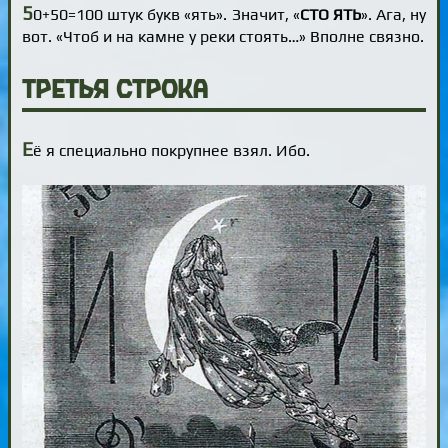
5
0+50=100 штук букв «ять». Значит, «
СТО ЯТЬ
». Ага, ну
вот. «Чтоб и на камне у реки стоять…» Вполне связно.
Третья строка
Е
ё я специально покрупнее взял. Ибо.