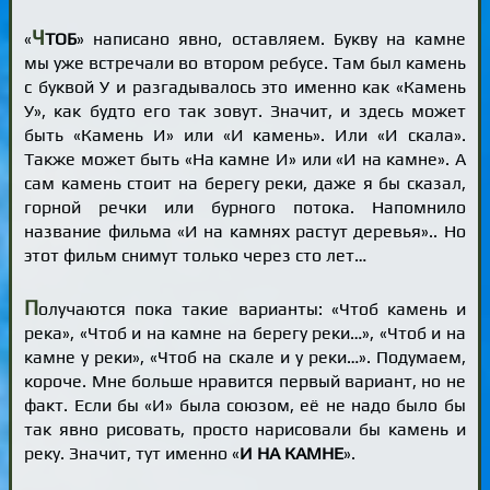
Ч
«
ТОБ
» написано явно, оставляем. Букву на камне
мы уже встречали во втором ребусе. Там был камень
с буквой У и разгадывалось это именно как «Камень
У», как будто его так зовут. Значит, и здесь может
быть «Камень И» или «И камень». Или «И скала».
Также может быть «На камне И» или «И на камне». А
сам камень стоит на берегу реки, даже я бы сказал,
горной речки или бурного потока. Напомнило
название фильма «И на камнях растут деревья».. Но
этот фильм снимут только через сто лет…
П
олучаются пока такие варианты: «Чтоб камень и
река», «Чтоб и на камне на берегу реки…», «Чтоб и на
камне у реки», «Чтоб на скале и у реки…». Подумаем,
короче. Мне больше нравится первый вариант, но не
факт. Если бы «И» была союзом, её не надо было бы
так явно рисовать, просто нарисовали бы камень и
реку. Значит, тут именно «
И НА КАМНЕ
».