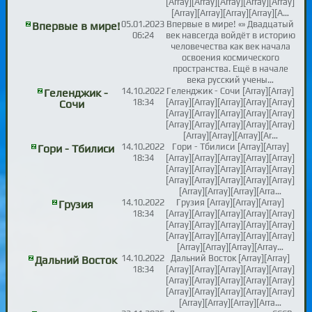
[Array][Array][Array][Array][Array]
[Array][Array][Array][Array][A…
05.01.2023
Впервые в мире! «» Двадцатый
Впервые в мире!
06:24
век навсегда войдёт в историю
человечества как век начала
освоения космического
пространства. Ещё в начале
века русский учены…
14.10.2022
Геленджик - Сочи [Array][Array]
Геленджик -
18:34
[Array][Array][Array][Array][Array]
Сочи
[Array][Array][Array][Array][Array]
[Array][Array][Array][Array][Array]
[Array][Array][Array][Ar…
14.10.2022
Гори - Тбилиси [Array][Array]
Гори - Тбилиси
18:34
[Array][Array][Array][Array][Array]
[Array][Array][Array][Array][Array]
[Array][Array][Array][Array][Array]
[Array][Array][Array][Arra…
14.10.2022
Грузия [Array][Array][Array]
Грузия
18:34
[Array][Array][Array][Array][Array]
[Array][Array][Array][Array][Array]
[Array][Array][Array][Array][Array]
[Array][Array][Array][Array…
14.10.2022
Дальний Восток [Array][Array]
Дальний Восток
18:34
[Array][Array][Array][Array][Array]
[Array][Array][Array][Array][Array]
[Array][Array][Array][Array][Array]
[Array][Array][Array][Arra…