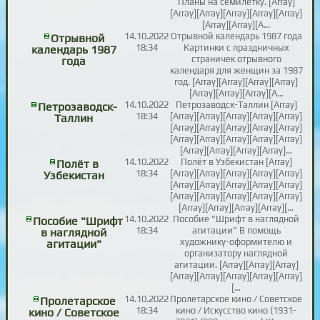
Планы на семилетку. [Array]
[Array][Array][Array][Array][Array]
[Array][Array][A…
14.10.2022
Отрывной календарь 1987 года
Отрывной
18:34
Картинки с праздничных
календарь 1987
страничек отрывного
года
календаря для женщин за 1987
год. [Array][Array][Array][Array]
[Array][Array][Array][A…
14.10.2022
Петрозаводск-Таллин [Array]
Петрозаводск-
18:34
[Array][Array][Array][Array][Array]
Таллин
[Array][Array][Array][Array][Array]
[Array][Array][Array][Array][Array]
[Array][Array][Array][Array]…
14.10.2022
Полёт в Узбекистан [Array]
Полёт в
18:34
[Array][Array][Array][Array][Array]
Узбекистан
[Array][Array][Array][Array][Array]
[Array][Array][Array][Array][Array]
[Array][Array][Array][Array][…
14.10.2022
Пособие "Шрифт в наглядной
Пособие "Шрифт
18:34
агитации" В помощь
в наглядной
художнику-оформителю и
агитации"
организатору наглядной
агитации. [Array][Array][Array]
[Array][Array][Array][Array][Array]
[…
14.10.2022
Пролетарское кино / Советское
Пролетарское
18:34
кино / Искусство кино (1931-
кино / Советское