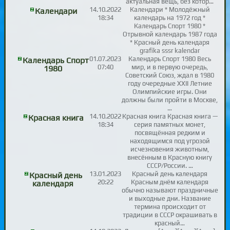
актуальная вещь, без котор…
14.10.2022
Календари * Молодёжный
Календари
18:34
календарь на 1972 год *
Календарь Спорт 1980 *
Отрывной календарь 1987 года
* Красный день календаря
grafika sssr kalendar
01.07.2023
Календарь Спорт 1980 Весь
Календарь Спорт
07:40
мир, и в первую очередь,
1980
Советский Союз, ждал в 1980
году очередные XXII Летние
Олимпийские игры. Они
должны были пройти в Москве,
…
14.10.2022
Красная книга Красная книга —
Красная книга
18:34
серия памятных монет,
посвящённая редким и
находящимся под угрозой
исчезновения животным,
внесённым в Красную книгу
СССР/России. …
13.01.2023
Красный день календаря
Красный день
20:22
Красным днём календаря
календаря
обычно называют праздничные
и выходные дни. Название
термина происходит от
традиции в СССР окрашивать в
красный…