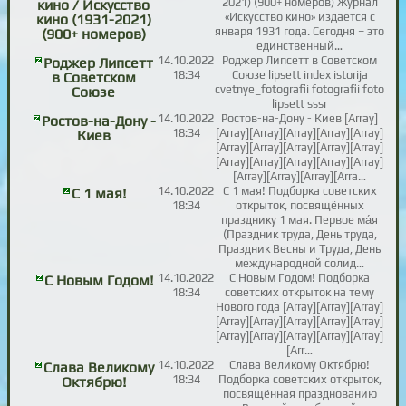
2021) (900+ номеров) Журнал
кино / Искусство
«Искусство кино» издается с
кино (1931-2021)
января 1931 года. Сегодня – это
(900+ номеров)
единственный…
14.10.2022
Роджер Липсетт в Советском
Роджер Липсетт
18:34
Союзе lipsett index istorija
в Советском
cvetnye_fotografii fotografii foto
Союзе
lipsett sssr
14.10.2022
Ростов-на-Дону - Киев [Array]
Ростов-на-Дону -
18:34
[Array][Array][Array][Array][Array]
Киев
[Array][Array][Array][Array][Array]
[Array][Array][Array][Array][Array]
[Array][Array][Array][Arra…
14.10.2022
С 1 мая! Подборка советских
С 1 мая!
18:34
открыток, посвящённых
празднику 1 мая. Первое ма́я
(Праздник труда, День труда,
Праздник Весны и Труда, День
международной солид…
14.10.2022
С Новым Годом! Подборка
С Новым Годом!
18:34
советских открыток на тему
Нового года [Array][Array][Array]
[Array][Array][Array][Array][Array]
[Array][Array][Array][Array][Array]
[Arr…
14.10.2022
Слава Великому Октябрю!
Слава Великому
18:34
Подборка советских открыток,
Октябрю!
посвящённая празднованию