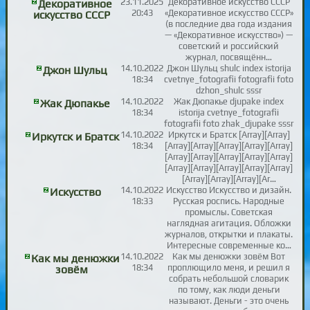
23.11.2025
Декоративное искусство СССР
Декоративное
20:43
«Декоративное искусство СССР»
искусство СССР
(в последние два года издания
— «Декоративное искусство») —
советский и российский
журнал, посвящённ…
14.10.2022
Джон Шульц shulc index istorija
Джон Шульц
18:34
cvetnye_fotografii fotografii foto
dzhon_shulc sssr
14.10.2022
Жак Дюпакье djupake index
Жак Дюпакье
18:34
istorija cvetnye_fotografii
fotografii foto zhak_djupake sssr
14.10.2022
Иркутск и Братск [Array][Array]
Иркутск и Братск
18:34
[Array][Array][Array][Array][Array]
[Array][Array][Array][Array][Array]
[Array][Array][Array][Array][Array]
[Array][Array][Array][Ar…
14.10.2022
Искусство Искусство и дизайн.
Искусство
18:33
Русская роспись. Народные
промыслы. Советская
наглядная агитация. Обложки
журналов, открытки и плакаты.
Интересные современные ко…
14.10.2022
Как мы денюжки зовём Вот
Как мы денюжки
18:34
проплющило меня, и решил я
зовём
собрать небольшой словарик
по тому, как люди деньги
называют. Деньги - это очень