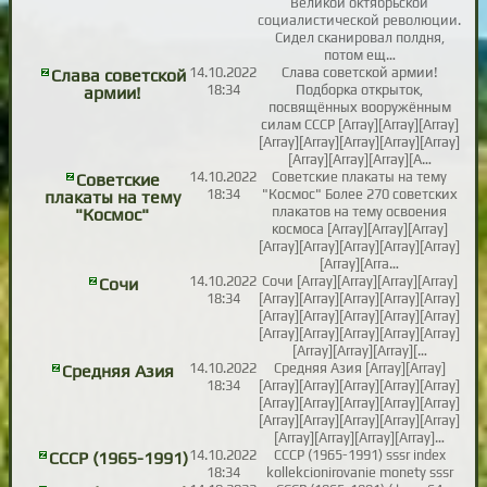
Великой октябрьской
социалистической революции.
Сидел сканировал полдня,
потом ещ…
14.10.2022
Слава советской армии!
Слава советской
18:34
Подборка открыток,
армии!
посвящённых вооружённым
силам СССР [Array][Array][Array]
[Array][Array][Array][Array][Array]
[Array][Array][Array][A…
14.10.2022
Советские плакаты на тему
Советские
18:34
"Космос" Более 270 советских
плакаты на тему
плакатов на тему освоения
"Космос"
космоса [Array][Array][Array]
[Array][Array][Array][Array][Array]
[Array][Arra…
14.10.2022
Сочи [Array][Array][Array][Array]
Сочи
18:34
[Array][Array][Array][Array][Array]
[Array][Array][Array][Array][Array]
[Array][Array][Array][Array][Array]
[Array][Array][Array][…
14.10.2022
Средняя Азия [Array][Array]
Средняя Азия
18:34
[Array][Array][Array][Array][Array]
[Array][Array][Array][Array][Array]
[Array][Array][Array][Array][Array]
[Array][Array][Array][Array]…
14.10.2022
СССР (1965-1991) sssr index
СССР (1965-1991)
18:34
kollekcionirovanie monety sssr