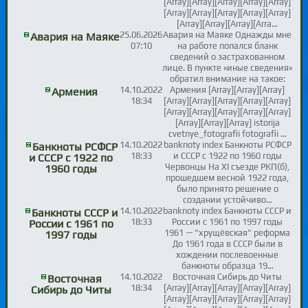
[Array][Array][Array][Array][Array]
[Array][Array][Array][Array][Array]
[Array][Array][Array][Arra…
25.06.2026
Авария на Маяке Однажды мне
Авария на Маяке
07:10
на работе попался бланк
сведений о застрахованном
лице. В пункте «иные сведения»
обратил внимание на такое:
14.10.2022
Армения [Array][Array][Array]
Армения
18:34
[Array][Array][Array][Array][Array]
[Array][Array][Array][Array][Array]
[Array][Array][Array] istorija
cvetnye_fotografii fotografii …
14.10.2022
banknoty index Банкноты РСФСР
Банкноты РСФСР
18:33
и СССР с 1922 по 1960 годы
и СССР с 1922 по
Червонцы На XI съезде РКП(б),
1960 годы
прошедшем весной 1922 года,
было принято решение о
создании устойчиво…
14.10.2022
banknoty index Банкноты СССР и
Банкноты СССР и
18:33
России с 1961 по 1997 годы
России с 1961 по
1961 — "хрущёвская" реформа
1997 годы
До 1961 года в СССР были в
хождении послевоенные
банкноты образца 19…
14.10.2022
Восточная Сибирь до Читы
Восточная
18:34
[Array][Array][Array][Array][Array]
Сибирь до Читы
[Array][Array][Array][Array][Array]