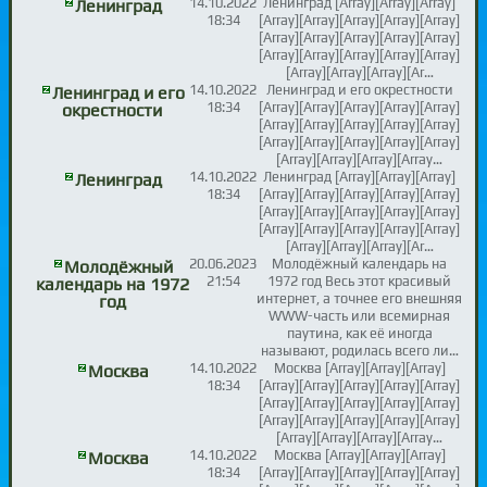
14.10.2022
Ленинград [Array][Array][Array]
Ленинград
18:34
[Array][Array][Array][Array][Array]
[Array][Array][Array][Array][Array]
[Array][Array][Array][Array][Array]
[Array][Array][Array][Ar…
14.10.2022
Ленинград и его окрестности
Ленинград и его
18:34
[Array][Array][Array][Array][Array]
окрестности
[Array][Array][Array][Array][Array]
[Array][Array][Array][Array][Array]
[Array][Array][Array][Array…
14.10.2022
Ленинград [Array][Array][Array]
Ленинград
18:34
[Array][Array][Array][Array][Array]
[Array][Array][Array][Array][Array]
[Array][Array][Array][Array][Array]
[Array][Array][Array][Ar…
20.06.2023
Молодёжный календарь на
Молодёжный
21:54
1972 год Весь этот красивый
календарь на 1972
интернет, а точнее его внешняя
год
WWW-часть или всемирная
паутина, как её иногда
называют, родилась всего ли…
14.10.2022
Москва [Array][Array][Array]
Москва
18:34
[Array][Array][Array][Array][Array]
[Array][Array][Array][Array][Array]
[Array][Array][Array][Array][Array]
[Array][Array][Array][Array…
14.10.2022
Москва [Array][Array][Array]
Москва
18:34
[Array][Array][Array][Array][Array]