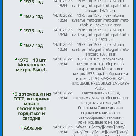
14.10.2022
1975 год 1975 index istorija
1975 год
18:34
cvetnye_fotografii fotografii foto
ehrxard 1975 sssr
14.10.2022
1975 год 1975 index istorija
1975 год
18:34
cvetnye_fotografii fotografii foto
zhak_djupake 1975 sssr
14.10.2022
1976 год 1976 index istorija
1976 год
18:34
cvetnye_fotografii fotografii foto
lipsett 1976 sssr
14.10.2022
1977 год 1977 index istorija
1977 год
18:34
cvetnye_fotografii fotografii foto
ehrxard 1977 sssr
14.10.2022
1979 - 18 шт - Московское
1979 - 18 шт -
18:34
метро. Вып.1. Набор из 18
Московское
открыток про Московское
метро. Вып.1.
метро. 1979 год. Изображения
и текст. ПРЕОБРАЖЕНСКАЯ
ПЛОЩАДЬ PREOBRAZHENSKAYA
PLOS…
14.10.2022
9 автомашин из СССР,
9 автомашин из
18:34
которыми можно обоснованно
СССР, которыми
гордиться и сегодня В
можно
Советском Союзе делали
обоснованно
огромное количество
гордиться и
разнообразной техники.
сегодня
Конечно, далеко не все …
14.10.2022
Абхазия [Array][Array][Array]
Абхазия
18:34
[Array][Array][Array][Array][Array]