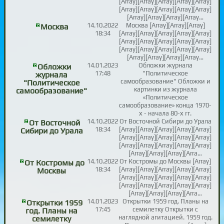
[Array][Array][Array][Array][Array]
[Array][Array][Array][Array][Array]
[Array][Array][Array][Array…
14.10.2022
Москва [Array][Array][Array]
Москва
18:34
[Array][Array][Array][Array][Array]
[Array][Array][Array][Array][Array]
[Array][Array][Array][Array][Array]
[Array][Array][Array][Array…
14.01.2023
Обложки журнала
Обложки
17:48
"Политическое
журнала
самообразование" Обложки и
"Политическое
картинки из журнала
самообразование"
«Политическое
самообразование» конца 1970-
х - начала 80-х гг.
14.10.2022
От Восточной Сибири до Урала
От Восточной
18:34
[Array][Array][Array][Array][Array]
Сибири до Урала
[Array][Array][Array][Array][Array]
[Array][Array][Array][Array][Array]
[Array][Array][Array][Arra…
14.10.2022
От Костромы до Москвы [Array]
От Костромы до
18:34
[Array][Array][Array][Array][Array]
Москвы
[Array][Array][Array][Array][Array]
[Array][Array][Array][Array][Array]
[Array][Array][Array][Arra…
14.01.2023
Открытки 1959 год. Планы на
Открытки 1959
17:45
семилетку Открытки с
год. Планы на
наглядной агитацией. 1959 год.
семилетку