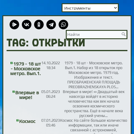
TAG: открытки
14.10.2022
1979 - 18 шт - Московское метро.
1979 - 18 шт
18:34
Вып.1. Набор из 18 открыток про
- Московское
Московское метро. 1979 год.
метро. Вып.1.
Изображения и текст.
ПРЕОБРАЖЕНСКАЯ ПЛОЩАДЬ
PREOBRAZHENSKAYA PLOS…
05.01.2023
Впервые в мире! «» Двадцатый век
Впервые в
06:24
навсегда войдёт в историю
мире!
человечества как век начала
освоения космического
пространства. Ещё в начале века
русский учены…
07.01.2023
Космос На сайте большое количество
Космос
05:46
информации, так или иначе
связанной с астрономией,