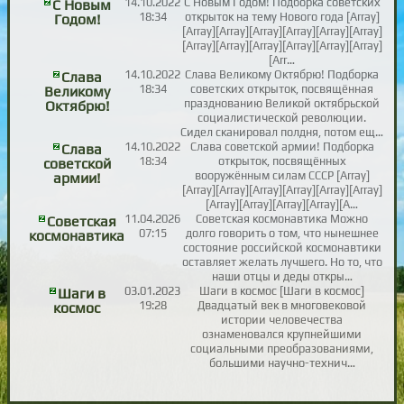
14.10.2022
С Новым Годом! Подборка советских
С Новым
18:34
открыток на тему Нового года [Array]
Годом!
[Array][Array][Array][Array][Array][Array]
[Array][Array][Array][Array][Array][Array]
[Arr…
14.10.2022
Слава Великому Октябрю! Подборка
Слава
18:34
советских открыток, посвящённая
Великому
празднованию Великой октябрьской
Октябрю!
социалистической революции.
Сидел сканировал полдня, потом ещ…
14.10.2022
Слава советской армии! Подборка
Слава
18:34
открыток, посвящённых
советской
вооружённым силам СССР [Array]
армии!
[Array][Array][Array][Array][Array][Array]
[Array][Array][Array][Array][A…
11.04.2026
Советская космонавтика Можно
Советская
07:15
долго говорить о том, что нынешнее
космонавтика
состояние российской космонавтики
оставляет желать лучшего. Но то, что
наши отцы и деды откры…
03.01.2023
Шаги в космос [Шаги в космос]
Шаги в
19:28
Двадцатый век в многовековой
космос
истории человечества
ознаменовался крупнейшими
социальными преобразованиями,
большими научно-технич…