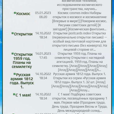
космической техникой,
исследованием космического
пространства, научно…
05.01.2023
Космос cosmos index Наборы
Космос
06:20
открыток о космосе и космонавтике
[Впервые в мире!] [Покорим космос.
Рисунки советских детей] [К
звёздам!] [Космическая фантазия…
14.10.2022
Открытки postcards index Открытка
Открытки
18:34
(первоначально открытое письмо) —
особый вид почтовой карточки для
открытого письма (без конверта). На
лицевой стороне от…
14.01.2023
Открытки 1959 год. Планы на
Открытки
17:45
семилетку Открытки с наглядной
1959 год.
агитацией. 1959 год. Планы на
Планы на
семилетку. [Array][Array][Array][Array]
семилетку
[Array][Array][Array][Array][A…
14.10.2022
Русская армия 1812 года. Выпуск 1.
Русская
18:34
Открытки из серии «Русская армия
армия 1812
1812 года». Выпуск 1. 32 шт. [Array]
года. Выпуск
[Array][Array][Array][Array][Array][Array]
1.
[Array][Array…
14.10.2022
С 1 мая! Подборка советских
С 1 мая!
18:34
открыток, посвящённых празднику 1
мая. Первое ма́я (Праздник труда,
День труда, Праздник Весны и Труда,
День международной солид…