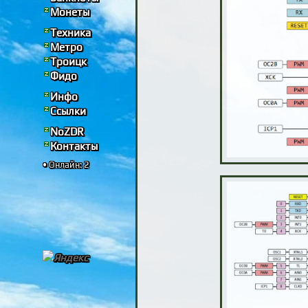
Монеты
Техника
Метро
Троицк
Фидо
Инфо
Ссылки
NoZDR
Контакты
• Онлайн: 2