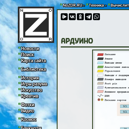
NoZDR.RU
»
Техника
»
Вычислит
Ардуино
Новости
Поиск
Карта сайта
Библиотека
История
Игры разума
Искусство
Креатив
Фотки
Видео
Космос
Банкноты