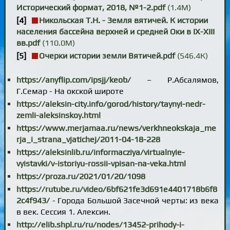
Исторический формат, 2018, №1-2.pdf
(1.4М)
Никольская Т.Н. - Земля вятичей. К истории
населения бассейна верхней и средней Оки в IX-XIII
вв.pdf
(110.0М)
Очерки истории земли Вятичей.pdf
(546.4К)
https://anyflip.com/ipsjj/keob/
– Р.Абсалямов,
Г.Семар - На окской широте
https://aleksin-city.info/gorod/history/taynyi-nedr-
zemli-aleksinskoy.html
https://www.merjamaa.ru/news/verkhneokskaja_me
rja_i_strana_vjatichej/2011-04-18-228
https://aleksinlib.ru/informacziya/virtualnyie-
vyistavki/v-istoriyu-rossii-vpisan-na-veka.html
https://proza.ru/2021/01/20/1098
https://rutube.ru/video/6bf621fe3d691e4401718b6f8
2c4f943/
- Города Большой Засечной черты: из века
в век. Сессия 1. Алексин.
http://elib.shpl.ru/ru/nodes/13452-prihody-i-