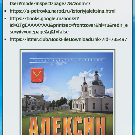
tser#mode/inspect/page/78/zoom/7
https://a-petrovka.narod.ru/istoriyjaleksina.html
https://books.google.ru/books?
id=QTgEAAAAYAAJ&printsec=frontcover&hl=ru&redir_e
sc=y#v=onepage&q&f=false
https://litmir.club/BookFileDownloadLink/?id=735497