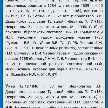
(ЦИАМ. Ф. 4. Оп. 14. Д. 13. Л. 12). По другим
сведениям, родился в 1784 г.; в январе 1825 г. – 40
лет (ГАТО. Ф. 39. Оп. 2. Д. 21. Л. 11 об.), или около
1781 г.; на 12.12.1848 г. – 67 лет (Чернопятов В.И.
Дворянское сословие Тульской губернии. Т. 7 (16):
Некрополь. 2-е изд., испр. и доп. М., 2005. С. 6). В
поколенных росписях. составленных В.В. Руммелем и
И.Ж. Рындиным, годом рождения указан 1783
(Руммель В.В., Голубцов В.В. Т. I. С. 26; Рындин И.Ж.
Вып. 1. С. 51). В поколенных росписях, составленных
Н.М. Соллогуб и В.И. Чернопятовым, годом рождения
назван 1785 (Соллогуб Н.М. С. 6; Чернопятов В.И. – 1.
Л. 2). В поколенной росписи, составленной Н.Ф.
Иконниковым, указано два варианта: 1783 или 1785
гг. (Ikonnikov N.F. V. X1. P. 47).
У
мер 12.12.1848 г. 67 лет (Чернопятов В.И.
Дворянское сословие Тульской губернии. Т. 7 (16):
Некрополь. 2-е изд., испр. и доп. М., 2005. С. 6). В
поколенных росписях, составленных Н.М. Соллогуб и
Н.Ф. Иконниковым, ошибочно указано, что умер в