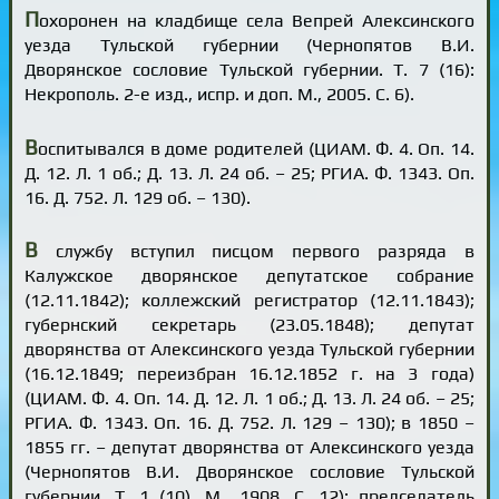
П
охоронен на кладбище села Вепрей Алексинского
уезда Тульской губернии (Чернопятов В.И.
Дворянское сословие Тульской губернии. Т. 7 (16):
Некрополь. 2-е изд., испр. и доп. М., 2005. С. 6).
В
оспитывался в доме родителей (ЦИАМ. Ф. 4. Оп. 14.
Д. 12. Л. 1 об.; Д. 13. Л. 24 об. – 25; РГИА. Ф. 1343. Оп.
16. Д. 752. Л. 129 об. – 130).
В
службу вступил писцом первого разряда в
Калужское дворянское депутатское собрание
(12.11.1842); коллежский регистратор (12.11.1843);
губернский секретарь (23.05.1848); депутат
дворянства от Алексинского уезда Тульской губернии
(16.12.1849; переизбран 16.12.1852 г. на 3 года)
(ЦИАМ. Ф. 4. Оп. 14. Д. 12. Л. 1 об.; Д. 13. Л. 24 об. – 25;
РГИА. Ф. 1343. Оп. 16. Д. 752. Л. 129 – 130); в 1850 –
1855 гг. – депутат дворянства от Алексинского уезда
(Чернопятов В.И. Дворянское сословие Тульской
губернии. Т. 1 (10). М., 1908. С. 12); председатель