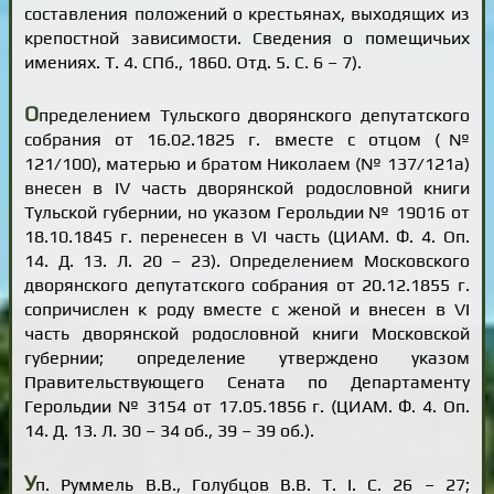
составления положений о крестьянах, выходящих из
крепостной зависимости. Сведения о помещичьих
имениях. Т. 4. СПб., 1860. Отд. 5. С. 6 – 7).
О
пределением Тульского дворянского депутатского
собрания от 16.02.1825 г. вместе с отцом (№
121/100), матерью и братом Николаем (№ 137/121а)
внесен в IV часть дворянской родословной книги
Тульской губернии, но указом Герольдии № 19016 от
18.10.1845 г. перенесен в VI часть (ЦИАМ. Ф. 4. Оп.
14. Д. 13. Л. 20 – 23). Определением Московского
дворянского депутатского собрания от 20.12.1855 г.
сопричислен к роду вместе с женой и внесен в VI
часть дворянской родословной книги Московской
губернии; определение утверждено указом
Правительствующего Сената по Департаменту
Герольдии № 3154 от 17.05.1856 г. (ЦИАМ. Ф. 4. Оп.
14. Д. 13. Л. 30 – 34 об., 39 – 39 об.).
У
п. Руммель В.В., Голубцов В.В. Т. I. С. 26 – 27;