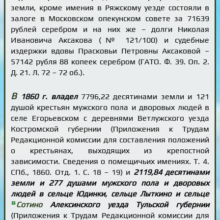
земли, кроме имения в Ряжскому уезде состояли в
залоге в Московском опекунском совете за 71639
рублей серебром и на них же – долги Николая
Ивановича Аксакова (№ 121/100) и судебные
издержки вдовы Прасковьи Петровны Аксаковой –
57142 рубля 88 копеек серебром (ГАТО. Ф. 39. Оп. 2.
Д. 21. Л. 72 – 72 об.).
В
1860 г. владел
7796,22 десятинами земли и 121
душой крестьян мужского пола и дворовых людей в
селе Егорьевском с деревнями Ветлужского уезда
Костромской губернии (Приложения к Трудам
Редакционной комиссии для составления положений
о крестьянах, выходящих из крепостной
зависимости. Сведения о помещичьих имениях. Т. 4.
СПб., 1860. Отд. 1. С. 18 – 19) и
2119,84 десятинами
земли и 277 душами мужского пола и дворовых
людей в сельце Юдинки, сельце Лыткино и сельце
Сотино
Алексинского уезда Тульской губернии
(Приложения к Трудам Редакционной комиссии для