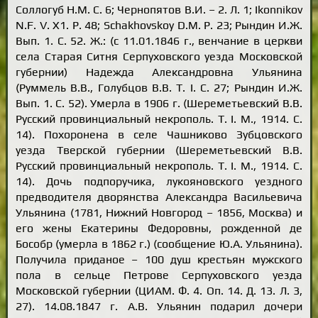
Соллогуб Н.М. С. 6; Чернопятов В.И. – 2. Л. 1; Ikonnikov
N.F. V. X1. P. 48; Schakhovskoy D.M. Р. 23; Рындин И.Ж.
Вып. 1. С. 52. Ж.: (с 11.01.1846 г., венчание в церкви
села Старая Ситня Серпуховского уезда Московской
губернии) Надежда Александровна Ульянина
(Руммель В.В., Голубцов В.В. Т. I. С. 27; Рындин И.Ж.
Вып. 1. С. 52). Умерла в 1906 г. (Шереметьевский В.В.
Русский провинциальный некрополь. Т. I. М., 1914. С.
14). Похоронена в селе Чашниково Зубцовского
уезда Тверской губернии (Шереметьевский В.В.
Русский провинциальный некрополь. Т. I. М., 1914. С.
14). Дочь подпоручика, лукояновского уездного
предводителя дворянства Александра Васильевича
Ульянина (1781, Нижний Новгород – 1856, Москва) и
его жены Екатерины Федоровны, рожденной де
Бособр (умерла в 1862 г.) (сообщение Ю.А. Ульянина).
Получила приданое – 100 душ крестьян мужского
пола в сельце Петрове Серпуховского уезда
Московской губернии (ЦИАМ. Ф. 4. Оп. 14. Д. 13. Л. 3,
27). 14.08.1847 г. А.В. Ульянин подарил дочери