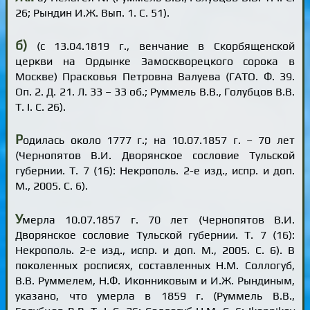
26; Рындин И.Ж. Вып. 1. С. 51).
б)
(с 13.04.1819 г., венчание в Скорбященской
церкви на Ордынке Замоскворецкого сорока в
Москве) Прасковья Петровна Валуева (ГАТО. Ф. 39.
Оп. 2. Д. 21. Л. 33 – 33 об.; Руммель В.В., Голубцов В.В.
Т. I. С. 26).
Р
одилась около 1777 г.; на 10.07.1857 г. – 70 лет
(Чернопятов В.И. Дворянское сословие Тульской
губернии. Т. 7 (16): Некрополь. 2-е изд., испр. и доп.
М., 2005. С. 6).
У
мерла 10.07.1857 г. 70 лет (Чернопятов В.И.
Дворянское сословие Тульской губернии. Т. 7 (16):
Некрополь. 2-е изд., испр. и доп. М., 2005. С. 6). В
поколенных росписях, составленных Н.М. Соллогуб,
В.В. Руммелем, Н.Ф. Иконниковым и И.Ж. Рындиным,
указано, что умерла в 1859 г. (Руммель В.В.,