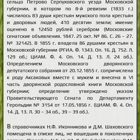
сельцо Петрово Серпуховского уезда Московской
губернии, в котором по 8-й ревизии (1833 г.)
числилось 83 души крестьян мужского пола крестьян
и дворовых людей, 410 десятин земли; имение
оценено в 12450 рублей серебром (Московские
сенатские объявления. 1847. 25 окт. № 86. С. 26 – 27.
№ 32142). В 1855 г. владела 86 душами крестьян в
Московской губернии (РГИА. Ф. 1343. Оп. 16. Д. 752. Л.
129 об.; ЦИАМ. Ф. 4. Оп. 14. Д. 13. Л. 24 об.).
Определением Московского дворянского
депутатского собрания от 20.12.1855 г. сопричислена
к роду Аксаковых вместе с мужем и внесена в VI
часть дворянской родословной книги Московской
губернии; определение утверждено указом
Правительствующего Сената по Департаменту
Герольдии № 3154 от 17.05.1856 г. (ЦИАМ. Ф. 4. Оп.
14. Д. 13. Л. 30 – 34 об., 39 – 39 об.).
В
справочниках Н.Ф. Иконникова и Д.М. Шаховского
помещена в списке лиц, не вошедших в поколенную