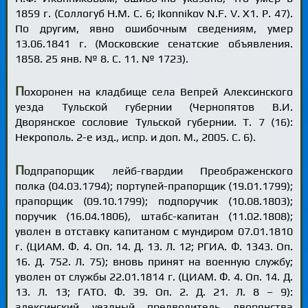
1859 г. (Соллогуб Н.М. С. 6; Ikonnikov N.F. V. X1. P. 47).
По другим, явно ошибочным сведениям, умер
13.06.1841 г. (Московские сенатские объявления.
1858. 25 янв. № 8. С. 11. № 1723).
П
охоронен на кладбище села Вепрей Алексинского
уезда Тульской губернии (Чернопятов В.И.
Дворянское сословие Тульской губернии. Т. 7 (16):
Некрополь. 2-е изд., испр. и доп. М., 2005. С. 6).
П
одпрапорщик лейб-гвардии Преображенского
полка (04.03.1794); портупей-прапорщик (19.01.1799);
прапорщик (09.10.1799); подпоручик (10.08.1803);
поручик (16.04.1806), штабс-капитан (11.02.1808);
уволен в отставку капитаном с мундиром 07.01.1810
г. (ЦИАМ. Ф. 4. Оп. 14. Д. 13. Л. 12; РГИА. Ф. 1343. Оп.
16. Д. 752. Л. 75); вновь принят на военную службу;
уволен от службы 22.01.1814 г. (ЦИАМ. Ф. 4. Оп. 14. Д.
13. Л. 13; ГАТО. Ф. 39. Оп. 2. Д. 21. Л. 8 – 9):
алексинский уездный предводитель дворянства