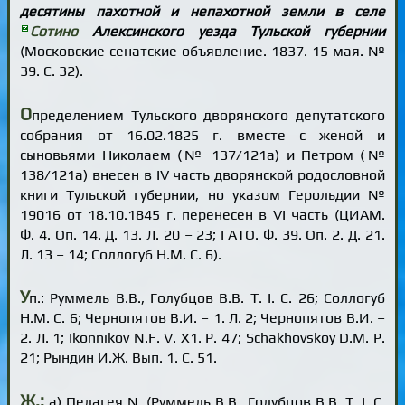
десятины пахотной и непахотной земли в селе
Сотино
Алексинского уезда Тульской губернии
(Московские сенатские объявление. 1837. 15 мая. №
39. С. 32).
О
пределением Тульского дворянского депутатского
собрания от 16.02.1825 г. вместе с женой и
сыновьями Николаем (№ 137/121а) и Петром (№
138/121а) внесен в IV часть дворянской родословной
книги Тульской губернии, но указом Герольдии №
19016 от 18.10.1845 г. перенесен в VI часть (ЦИАМ.
Ф. 4. Оп. 14. Д. 13. Л. 20 – 23; ГАТО. Ф. 39. Оп. 2. Д. 21.
Л. 13 – 14; Соллогуб Н.М. С. 6).
У
п.: Руммель В.В., Голубцов В.В. Т. I. С. 26; Соллогуб
Н.М. С. 6; Чернопятов В.И. – 1. Л. 2; Чернопятов В.И. –
2. Л. 1; Ikonnikov N.F. V. X1. P. 47; Schakhovskoy D.M. Р.
21; Рындин И.Ж. Вып. 1. С. 51.
Ж.:
а) Пелагея N. (Руммель В.В., Голубцов В.В. Т. I. С.