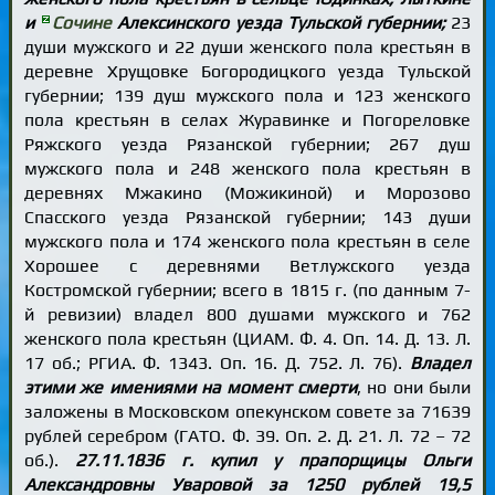
и
Сочине
Алексинского уезда Тульской губернии;
23
души мужского и 22 души женского пола крестьян в
деревне Хрущовке Богородицкого уезда Тульской
губернии; 139 душ мужского пола и 123 женского
пола крестьян в селах Журавинке и Погореловке
Ряжского уезда Рязанской губернии; 267 душ
мужского пола и 248 женского пола крестьян в
деревнях Мжакино (Можикиной) и Морозово
Спасского уезда Рязанской губернии; 143 души
мужского пола и 174 женского пола крестьян в селе
Хорошее с деревнями Ветлужского уезда
Костромской губернии; всего в 1815 г. (по данным 7-
й ревизии) владел 800 душами мужского и 762
женского пола крестьян (ЦИАМ. Ф. 4. Оп. 14. Д. 13. Л.
17 об.; РГИА. Ф. 1343. Оп. 16. Д. 752. Л. 76).
Владел
этими же имениями на момент смерти
, но они были
заложены в Московском опекунском совете за 71639
рублей серебром (ГАТО. Ф. 39. Оп. 2. Д. 21. Л. 72 – 72
об.).
27.11.1836 г. купил у прапорщицы Ольги
Александровны Уваровой за 1250 рублей 19,5