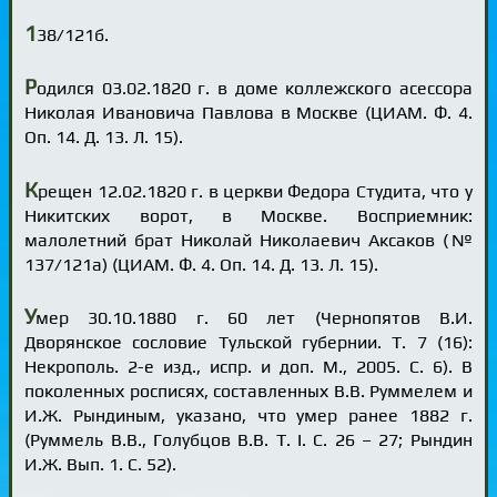
1
38/121б.
Р
одился 03.02.1820 г. в доме коллежского асессора
Николая Ивановича Павлова в Москве (ЦИАМ. Ф. 4.
Оп. 14. Д. 13. Л. 15).
К
рещен 12.02.1820 г. в церкви Федора Студита, что у
Никитских ворот, в Москве. Восприемник:
малолетний брат Николай Николаевич Аксаков (№
137/121а) (ЦИАМ. Ф. 4. Оп. 14. Д. 13. Л. 15).
У
мер 30.10.1880 г. 60 лет (Чернопятов В.И.
Дворянское сословие Тульской губернии. Т. 7 (16):
Некрополь. 2-е изд., испр. и доп. М., 2005. С. 6). В
поколенных росписях, составленных В.В. Руммелем и
И.Ж. Рындиным, указано, что умер ранее 1882 г.
(Руммель В.В., Голубцов В.В. Т. I. С. 26 – 27; Рындин
И.Ж. Вып. 1. С. 52).