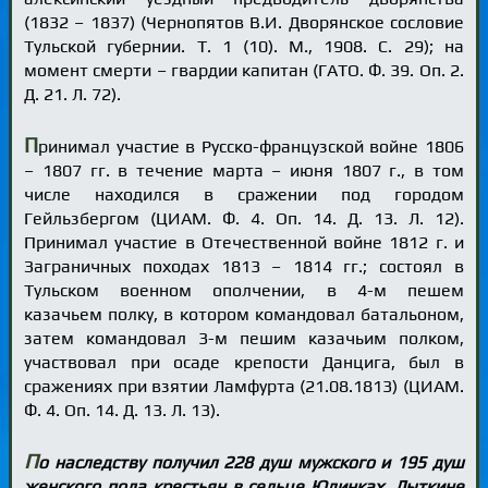
(1832 – 1837) (Чернопятов В.И. Дворянское сословие
Тульской губернии. Т. 1 (10). М., 1908. С. 29); на
момент смерти – гвардии капитан (ГАТО. Ф. 39. Оп. 2.
Д. 21. Л. 72).
П
ринимал участие в Русско-французской войне 1806
– 1807 гг. в течение марта – июня 1807 г., в том
числе находился в сражении под городом
Гейльзбергом (ЦИАМ. Ф. 4. Оп. 14. Д. 13. Л. 12).
Принимал участие в Отечественной войне 1812 г. и
Заграничных походах 1813 – 1814 гг.; состоял в
Тульском военном ополчении, в 4-м пешем
казачьем полку, в котором командовал батальоном,
затем командовал 3-м пешим казачьим полком,
участвовал при осаде крепости Данцига, был в
сражениях при взятии Ламфурта (21.08.1813) (ЦИАМ.
Ф. 4. Оп. 14. Д. 13. Л. 13).
П
о наследству получил 228 душ мужского и 195 душ
женского пола крестьян в сельце Юдинках, Лыткине