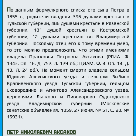
П
о данным формулярного списка его сына Петра в
1855 г., родители владели 396 душами крестьян в
Тульской губернии, 486 душами крестьян в Рязанской
губернии, 181 душой крестьян в Костромской
губернии, 12 душами крестьян во Владимирской
губернии. Поскольку отец его к тому времени умер,
то это можно предположить, что этими имениями
владела Прасковья Петровна Аксакова (РГИА. Ф.
1343. Оп. 16. Д. 752. Л. 129 об.; ЦИАМ. Ф. 4. Оп. 14. Д.
13. Л. 24 об.). На момент смерти владела сельцом
Юдинки Алексинского уезда и сельцом Зыбино
Крапивенского уезда Тульской губернии, сельцом
Сковородино и Агинтово Александровского уезда,
деревнями Лытково и Пивоварово Судогодского
уезда Владимирской губернии (Московские
сенатские объявления. 1859. 27 июня. № 51. С. 28. №
15931).
Петр Николаевич Аксаков