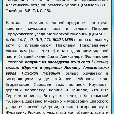
Алексинской уездной земской управы (Руммель В.В.,
Голубцов В.В. Т. I. С. 26).
В
1846 г. получил за женой приданое – 100 душ
крестьян мужского пола в сельце Петрове
Серпуховского уезда Московской губернии (ЦИАМ. Ф.
4. Оп. 14. Д. 13. Л. 3, 27).
30.01.1859
г. по раздельному
акту с племянником Николаем Николаевичем
Аксаковым (№ 170/137) и за выделением указной
части бывшей жене брата Александре Филипповне
Стоговой
получил из наследства отца село
Сатино
,
сельцо Юдинки и деревню Лыткину Алексинского
уезда Тульской губернии
, сельцо Хрущевку в
Богородицком уезде той же губернии, село
Егорьевское Хорошее тож, починок Круглицы,
деревни Дароватку, Левино и Зайцево, что был
Сергиев починок, Ветлужского уезда Костромской
губернии, деревню Мжакино и Морозовку Спасского
уезда Рязанской губернии, сельцо Погоревловку и
Журавинку Ряжского уезда той же губернии; все эти