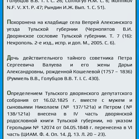
Голубцов В.В. Т. I. С. 26; Соллогуб Н.М. С. 6; Ikonnikov
N.F. V. X1. P. 47; Рындин И.Ж. Вып. 1. С. 51).
П
охоронена на кладбище села Вепрей Алексинского
уезда Тульской губернии (Чернопятов В.И.
Дворянское сословие Тульской губернии. Т. 7 (16):
Некрополь. 2-е изд., испр. и доп. М., 2005. С. 6).
Д
очь действительного тайного советника Петра
Сергеевича Валуева и его жены Дарьи
Александровны, рожденной Кошелевой (1757 – 1836)
(Руммель В.В., Голубцов В.В. Т. I. С. 430).
О
пределением Тульского дворянского депутатского
собрания от 16.02.1825 г. вместе с мужем и
сыновьями Николаем (№ 137/121а) и Петром (№
138/121а) внесена в IV часть дворянской
родословной книги Тульской губернии, но указом
Герольдии № 12074 от 04.05.1848 г. перенесена в VI
часть (ЦИАМ. Ф. 4. Оп. 14. Д. 13. Л. 20 – 23).