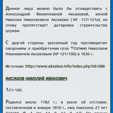
Д
анное лицо можно было бы отождествить с
Александрой Филипповной Аксаковой, женой
Николая Николаевича Аксакова (№ 137/121а), но
этому препятствует датировка строительства
церкви.
С
другой стороны, указанный год противоречит
сведениям о приобретении села
Сотино
Николаем
Ивановичем Аксаковым (№ 121/100) в 1836 г.
и
сточник:
http://www.aksakov.info/index.php?id=288
Аксаков Николай Иванович
1
21/100.
Р
одился около 1782 г.; в указе об отставке,
составленном в январе 1810 г., ему показано 27 лет