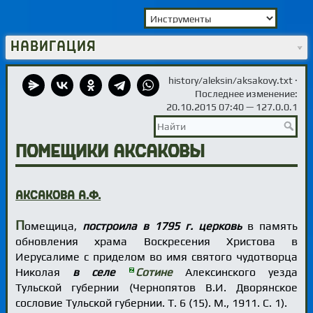
Навигация
history/aleksin/aksakovy.txt
·
Последнее изменение:
20.10.2015 07:40 —
127.0.0.1
Помещики Аксаковы
Аксакова А.Ф.
П
омещица,
построила в 1795 г. церковь
в память
обновления храма Воскресения Христова в
Иерусалиме с приделом во имя святого чудотворца
Николая
в селе
Сотине
Алексинского уезда
Тульской губернии (Чернопятов В.И. Дворянское
сословие Тульской губернии. Т. 6 (15). М., 1911. С. 1).