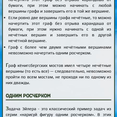
бумаги, при этом можно начинать с любой
вершины графа и завершить его в той же вершине.
Если ровно две вершины графа нечётные, то можно
начертить этот граф без отрыва карандаша от
бумаги, при этом нужно начинать с одной из
нечётных вершин и завершить его в другой
нечётной вершине.
Граф с более чем двумя нечётными вершинами
невозможно начертить одним росчерком.
Г
раф кёнигсбергских мостов имел четыре нечётные
вершины (то есть все) — следовательно, невозможно
пройти по всем мостам, не проходя ни по одному из
них дважды.
Одним росчерком
З
адача Эйлера - это классический пример задач из
серии «нарисуй фигуру одним росчерком». В этих