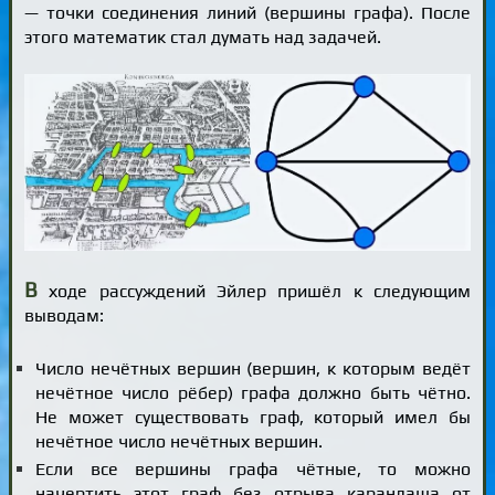
— точки соединения линий (вершины графа). После
этого математик стал думать над задачей.
В
ходе рассуждений Эйлер пришёл к следующим
выводам:
Число нечётных вершин (вершин, к которым ведёт
нечётное число рёбер) графа должно быть чётно.
Не может существовать граф, который имел бы
нечётное число нечётных вершин.
Если все вершины графа чётные, то можно
начертить этот граф без отрыва карандаша от