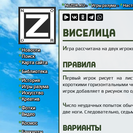
NoZDR.RU
»
Игры разума
»
Наст
Виселица
И
гра рассчитана на двух игрок
Новости
Поиск
Карта сайта
Правила
Библиотека
П
ервый игрок рисует на лис
История
короткими горизонтальными чер
Игры разума
игрок добавляет в рисунок по 
Искусство
Креатив
Ч
исло неудачных попыток обычн
Фотки
две ноги. Следовательно, седь
Видео
Космос
Варианты
Банкноты