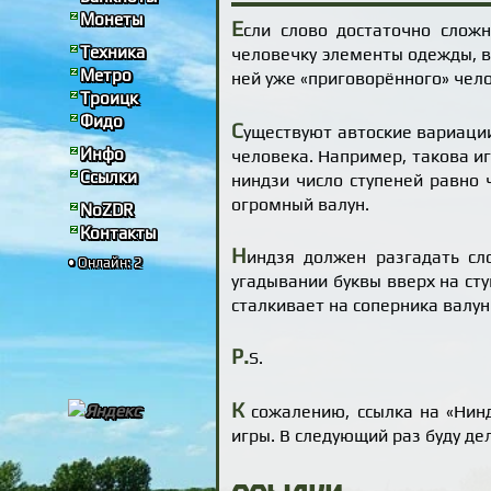
Монеты
Е
сли слово достаточно слож
Техника
человечку элементы одежды, во
Метро
ней уже «приговорённого» чел
Троицк
Фидо
С
уществуют автоские вариации
Инфо
человека. Например, такова и
Ссылки
ниндзи число ступеней равно 
огромный валун.
NoZDR
Контакты
Н
индзя должен разгадать сл
• Онлайн: 2
угадывании буквы вверх на сту
сталкивает на соперника валун
P.
S.
К
сожалению, ссылка на «Нинд
игры. В следующий раз буду де