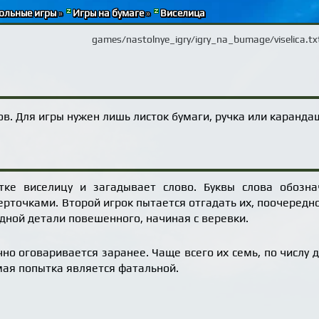
ольные игры
»
Игры на бумаге
»
Виселица
games/nastolnye_igry/igry_na_bumage/viselica.tx
ов. Для игры нужен лишь листок бумаги, ручка или каранда
тке виселицу и загадывает слово. Буквы слова обозн
точками. Второй игрок пытается отгадать их, поочередно
одной детали повешенного, начиная с веревки.
о оговаривается заранее. Чаще всего их семь, по числу де
мая попытка является фатальной.