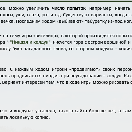
ное, можно увеличить
число попыток
: например, начать
лосы, уши, глаза, рот и т.д. Существуют варианты, когда с
овечка. Последним ходом «выбивают» табуретку из-под ног
 на тему игры «виселица», в которой производятся попыт
гра
"Ниндзя и колдун"
. Рисуется гора с острой вершиной и
числу букв загаданного слова, со стороны колдуна - кол
ово. С каждым ходом игроки «продвигают» своих персо
пень продвигается ниндзя, при неугадывании - колдун. Как
. Вариант интересен тем, что в ходе игры можно рисовать 
зю и колдуна» устарела, такого сайта больше нет, а та
лать локальную копию.