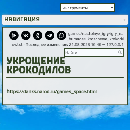
Навигация
games/nastolnye_igry/igry_na
_bumage/ukroschenie_krokodil
ov.txt
· Последнее изменение: 21.08.2023 16:46 —
127.0.0.1
Укрощение
крокодилов
h
ttps://dariks.narod.ru/games_space.html