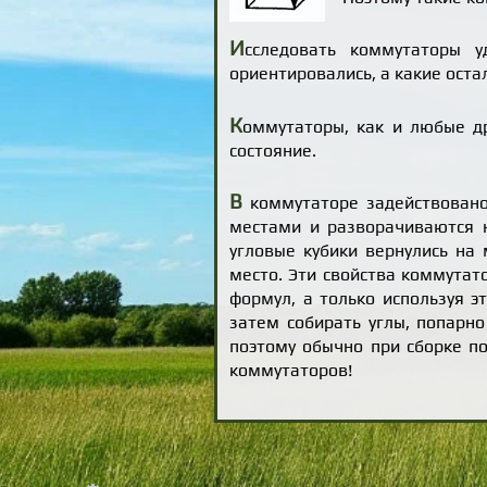
И
сследовать коммутаторы у
ориентировались, а какие оста
К
оммутаторы, как и любые др
состояние.
В
коммутаторе задействовано
местами и разворачиваются н
угловые кубики вернулись на 
место. Эти свойства коммутат
формул, а только используя э
затем собирать углы, попарно
поэтому обычно при сборке п
коммутаторов!