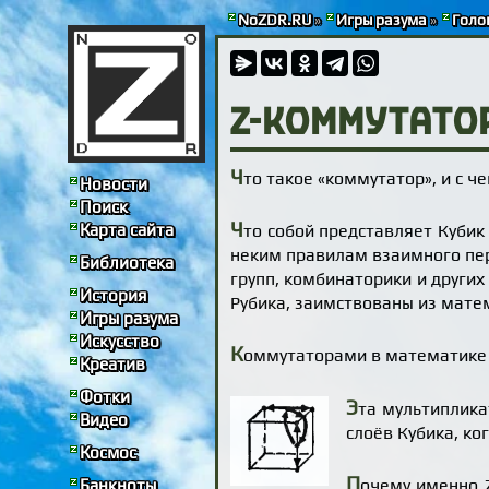
NoZDR.RU
»
Игры разума
»
Голо
Z-коммутато
Ч
то такое «коммутатор», и с че
Новости
Поиск
Ч
Карта сайта
то собой представляет Куби
неким правилам взаимного пер
Библиотека
групп, комбинаторики и други
История
Рубика, заимствованы из мате
Игры разума
Искусство
К
оммутаторами в математике 
Креатив
Фотки
Э
та мультиплика
Видео
слоёв Кубика, ко
Космос
П
очему именно Z
Банкноты