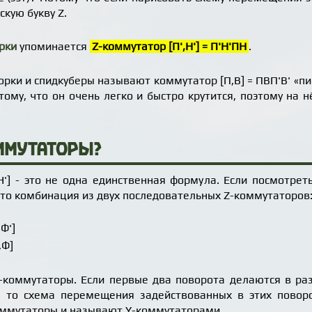
скую букву Z.
рки
упоминается
Z-коммутатор [П',Н'] = П'Н'ПН
.
орки и спидкуберы называют коммутатор [П,В] = ПВП'В' «п
отому, что он очень легко и быстро крутится, поэтому на
ммутаторы?
,Н'] - это не одна единственная формула. Если посмотре
 это комбинация из двух последовательных Z-коммутаторов
,Ф']
,Ф]
коммутаторы. Если первые два поворота делаются в разн
), то схема перемещения задействованных в этих повор
оммутаторы и называют Y-коммутаторами.