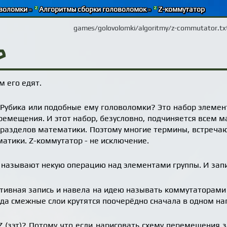
воломки
»
Алгоритмы сборки головоломок
»
Z-коммутатор
games/golovolomki/algoritmy/z-commutator.tx
р
м его едят.
к Рубика или подобные ему головоломки? Это набор элеме
емещения. И этот набор, безусловно, подчиняется всем 
х разделов математики. Поэтому многие термины, встреча
матики. Z-коммутатор - не исключение.
называют некую операцию над элементами группы. И запи
тивная запись и навела на идею называть коммутаторами
гда смежные слои крутятся поочерёдно сначала в одном нап
 (зэт)? Потому что если нарисовать схему перемещения 