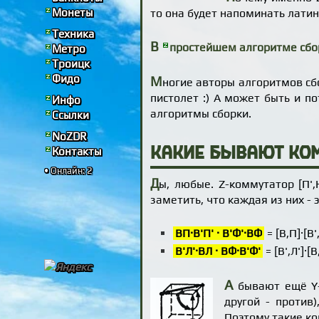
Монеты
то она будет напоминать латин
Техника
В
простейшем алгоритме сбо
Метро
Троицк
Фидо
М
ногие авторы алгоритмов сб
пистолет :) А может быть и п
Инфо
алгоритмы сборки.
Ссылки
NoZDR
Контакты
Какие бывают ко
• Онлайн: 2
Д
ы, любые. Z-коммутатор [П'
заметить, что каждая из них -
ВП·В'П' · В'Ф'·ВФ
= [В,П]·[В'
В'Л'·ВЛ · ВФ·В'Ф'
= [В',Л']·[В
А
бывают ещё Y-
другой - против
Поэтому такие к