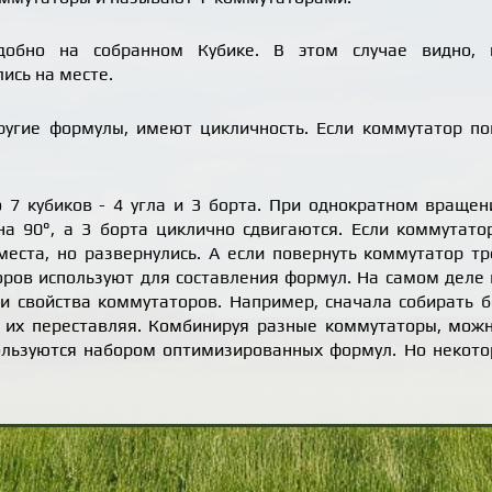
добно на собранном Кубике. В этом случае видно, 
лись на месте.
угие формулы, имеют цикличность. Если коммутатор пов
 7 кубиков - 4 угла и 3 борта. При однократном враще
а 90°, а 3 борта циклично сдвигаются. Если коммутато
места, но развернулись. А если повернуть коммутатор тр
оров используют для составления формул. На самом деле
ти свойства коммутаторов. Например, сначала собирать б
 их переставляя. Комбинируя разные коммутаторы, можно
ользуются набором оптимизированных формул. Но некото