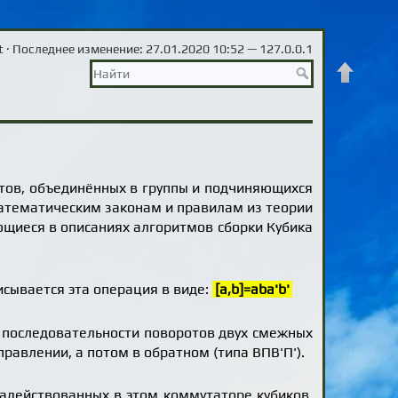
t
· Последнее изменение: 27.01.2020 10:52 —
127.0.0.1
Наверх
нтов, объединённых в группы и подчиняющихся
математическим законам и правилам из теории
ющиеся в описаниях алгоритмов сборки Кубика
сывается эта операция в виде:
[a,b]=aba'b'
 последовательности поворотов двух смежных
равлении, а потом в обратном (типа ВПВ'П').
задействованных в этом коммутаторе кубиков,