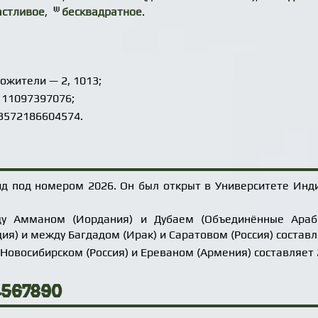
астливое
,
бесквадратное
.
ожители — 2, 1013;
111097397076;
53572186604574.
ид под номером 2026. Он был открыт в Университете Инд
у Амманом (Иордания) и Дубаем (Объединённые Араб
дия) и между Багдадом (Ирак) и Саратовом (Россия) составл
овосибирском (Россия) и Ереваном (Армения) составляет 2
4567890