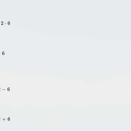
2
⋅
6
−
6
2
−
6
2
+
6