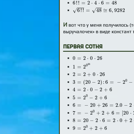
6
!
!
=
2
⋅
4
⋅
6
=
48
6
!
!
=
2
⋅
4
⋅
6
=
48
6
!
!
=
48
≅
6
,
9282
√
√
6
!
!
=
48
≅
6
,
9282
И
вот что у меня получилось (
выручалочек» в виде констант π
Первая сотня
0
=
2
⋅
0
⋅
26
0
=
2
⋅
0
⋅
26
1
=
2
0
26
26
0
1
=
2
2
=
2
+
0
⋅
26
2
=
2
+
0
⋅
26
3
=
(
20
-
2
)
:
6
=
-
2
0
-
2
+
6
0
3
=
(
20
−
2
)
:
6
=
−
2
−
4
=
2
⋅
0
-
2
+
6
4
=
2
⋅
0
−
2
+
6
5
=
2
0
-
2
+
6
0
5
=
2
−
2
+
6
6
=
-
20
+
26
=
2.0
-
2
+
6
=
|
20
-
26
6
=
−
20
+
26
=
2.0
−
2
7
=
-
2
0
+
2
+
6
=
[
20
⋅
2
:
6
]
0
7
=
−
2
+
2
+
6
=
[
20
⋅
8
=
20
-
2
⋅
6
=
2
⋅
0
+
2
+
6
8
=
20
−
2
⋅
6
=
2
⋅
0
+
2
9
=
2
0
+
2
+
6
0
9
=
2
+
2
+
6