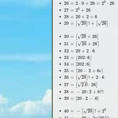
26
=
2
⋅
0
+
26
=
2
0
⋅
26
0
26
=
2
⋅
0
+
26
=
2
⋅
26
27
=
2
0
+
26
0
27
=
2
+
26
28
=
20
+
2
+
6
28
=
20
+
2
+
6
29
=
[
20
]
!
+
[
26
]
√
√
29
=
20
!
+
26
[
]
[
]
30
=
[
20
+
26
]
√
30
=
20
+
26
[
]
31
=
⌈
20
+
26
⌉
√
31
=
20
+
26
⌈
⌉
32
=
20
+
2
⋅
6
32
=
20
+
2
⋅
6
33
=
⌊
202
:
6
⌋
33
=
⌊
202
:
6
⌋
34
=
[
202
:
6
]
34
=
[
202
:
6
]
35
=
⌈
20
-
2
+
6
e
⌉
35
=
⌈
20
−
2
+
6
⌉
e
36
=
[
20
]
!
+
2
⋅
6
√
36
=
20
!
+
2
⋅
6
[
]
37
=
[
2.0
⋅
26
]
√
37
=
2.0
⋅
26
[
]
38
=
-
20
:
2
+
6
!
!
38
=
−
20
:
2
+
6
!
!
39
=
[
20
⋅
2
-
.6
]
39
=
[
20
⋅
2
−
.6
]
40
=
-
[
20
]
!
+
2
6
6
√
40
=
−
20
!
+
2
[
]
41
=
-
20
+
[
ln
(
26
!
)
]