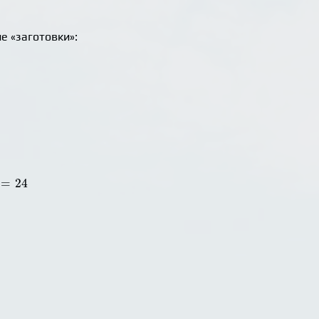
е «заготовки»:
=
24