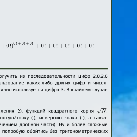
0
!
+
0
!
0
!
+
0
!
+
0
!
+
0
!
)
+
0
!
+
0
!
+
0
!
+
0
!
+
0
!
лучить из последовательности цифр 2,0,2,6
льзование каких-либо других цифр и чисел.
 явно используется цифра 3. В крайнем случае
N
√
еления (:), функций квадратного корня
,
N
тую/точку (.), инверсию знака (-), а также
ечением дробной части). Ну и более сложные
раз попробую обойтись без тригонометрических