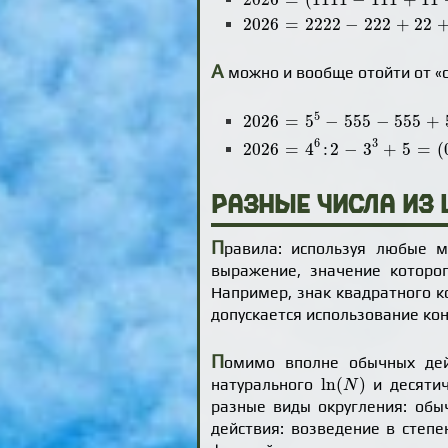
2026
=
2222
-
222
+
22
+
2
+
2
2026
=
2222
−
222
+
22
А
можно и вообще отойти от «
2026
=
5
5
-
555
-
555
+
5
+
5
+
5
:
5
2026
=
5
−
555
−
555
+
2026
=
4
6
:
2
-
3
3
+
5
=
(
0
!
+
0
!
+
0
6
3
2026
=
4
:
2
−
3
+
5
=
(
Разные числа из 
П
равила: используя любые м
выражение, значение которог
Например, знак квадратного ко
допускается использование конс
П
омимо вполне обычных дейс
ln
(
N
)
ln
(
)
натурального
и десяти
N
разные виды округления: об
действия: возведение в степ