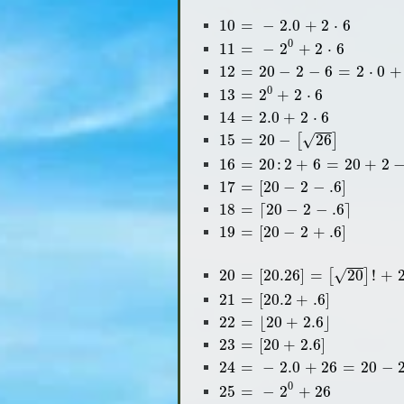
10
=
-
2.0
+
2
⋅
6
10
=
−
2.0
+
2
⋅
6
11
=
-
2
0
+
2
⋅
6
0
11
=
−
2
+
2
⋅
6
12
=
20
-
2
-
6
=
2
⋅
0
+
2
⋅
6
12
=
20
−
2
−
6
=
2
⋅
0
+
13
=
2
0
+
2
⋅
6
0
13
=
2
+
2
⋅
6
14
=
2.0
+
2
⋅
6
14
=
2.0
+
2
⋅
6
15
=
20
-
[
26
]
√
15
=
20
−
26
[
]
16
=
20
:
2
+
6
=
20
+
2
-
6
16
=
20
:
2
+
6
=
20
+
2
17
=
[
20
-
2
-
.6
]
17
=
[
20
−
2
−
.6
]
18
=
⌈
20
-
2
-
.6
⌉
18
=
⌈
20
−
2
−
.6
⌉
19
=
[
20
-
2
+
.6
]
19
=
[
20
−
2
+
.6
]
20
=
[
20.26
]
=
[
20
]
!
+
2
-
6
√
20
=
[
20.26
]
=
20
!
+
[
]
21
=
[
20.2
+
.6
]
21
=
[
20.2
+
.6
]
22
=
⌊
20
+
2.6
⌋
22
=
⌊
20
+
2.6
⌋
23
=
[
20
+
2.6
]
23
=
[
20
+
2.6
]
24
=
-
2.0
+
26
=
20
-
2
+
6
24
=
−
2.0
+
26
=
20
−
25
=
-
2
0
+
26
0
25
=
−
2
+
26