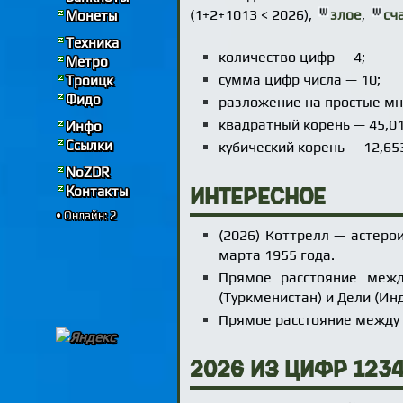
(1+2+1013 < 2026),
злое
,
сч
Монеты
Техника
количество цифр — 4;
Метро
сумма цифр числа — 10;
Троицк
Фидо
разложение на простые мн
квадратный корень — 45,0
Инфо
Ссылки
кубический корень — 12,6
NoZDR
Контакты
Интересное
• Онлайн: 2
(2026) Коттрелл — астеро
марта 1955 года.
Прямое расстояние межд
(Туркменистан) и Дели (Ин
Прямое расстояние между Н
2026 из цифр 123
2026
=
1
+
2
+
345
⋅
6
-
7
⋅
8
+
9.0