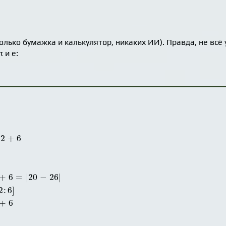
только бумажка и калькулятор, никаких ИИ). Правда, не вс
 и e:
2
+
6
|
+
6
=
|
20
−
26
|
2
:
6
]
+
6