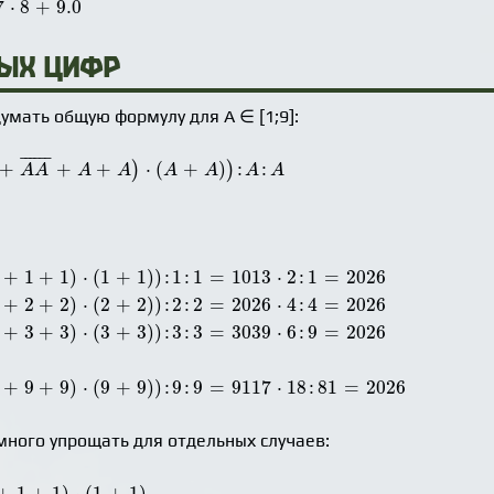
7
⋅
8
+
9.0
вых цифр
умать общую формулу для А ∈ [1;9]:
+
A
+
A
)
⋅
(
A
+
A
)
)
:
A
:
A
¯
¯¯¯¯
¯
+
+
+
⋅
(
+
)
:
:
)
)
A
A
A
A
A
A
A
A
)
⋅
(
1
+
1
)
)
:
1
:
1
=
1013
⋅
2
:
1
=
2026
+
1
+
1
)
⋅
(
1
+
1
)
)
:
1
:
1
=
1013
⋅
2
:
1
=
2026
)
⋅
(
2
+
2
)
)
:
2
:
2
=
2026
⋅
4
:
4
=
2026
+
2
+
2
)
⋅
(
2
+
2
)
)
:
2
:
2
=
2026
⋅
4
:
4
=
2026
)
⋅
(
3
+
3
)
)
:
3
:
3
=
3039
⋅
6
:
9
=
2026
+
3
+
3
)
⋅
(
3
+
3
)
)
:
3
:
3
=
3039
⋅
6
:
9
=
2026
)
⋅
(
9
+
9
)
)
:
9
:
9
=
9117
⋅
18
:
81
=
2026
+
9
+
9
)
⋅
(
9
+
9
)
)
:
9
:
9
=
9117
⋅
18
:
81
=
2026
много упрощать для отдельных случаев:
⋅
(
1
+
1
)
+
1
+
1
)
⋅
(
1
+
1
)