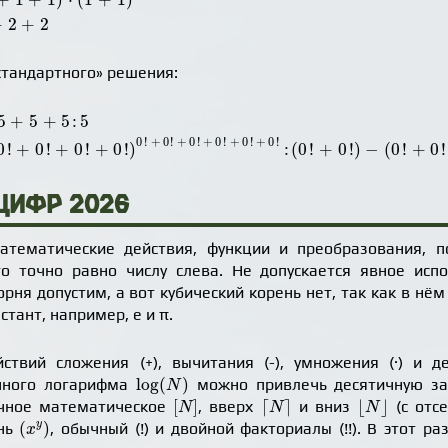
+
2
+
2
стандартного» решения:
5
5
+
5
+
5
:
5
!
+
0
!
)
0
!
+
0
!
+
0
!
+
0
!
+
0
!
+
0
!
:
(
0
!
+
0
!
)
-
(
0
!
+
0
!
+
0
!
)
0
!
+
0
!
+
0
!
+
0
!
+
0
!
+
0
!
+
0
!
+
0
!
+
0
!
+
0
!
+
0
!
+
0
!
0
!
+
0
!
+
0
!
+
0
!
)
:
(
0
!
+
0
!
)
−
(
0
!
+
0
!
цифр 2026
атематические действия, функции и преобразования, по
о точно равно числу слева. Не допускается явное испо
рня допустим, а вот кубический корень нет, так как в нём
тант, например, e и π.
твий сложения (+), вычитания (-), умножения (·) и д
log
(
N
)
log
(
)
чного логарифма
можно привлечь десятичную запя
N
[
N
]
⌈
N
⌉
⌊
N
⌋
[
]
⌈
⌉
⌊
⌋
ычное математическое
, вверх
и вниз
(с отс
N
N
N
(
x
y
)
y
(
)
ень
, обычный (!) и двойной факториалы (!!). В этот 
x