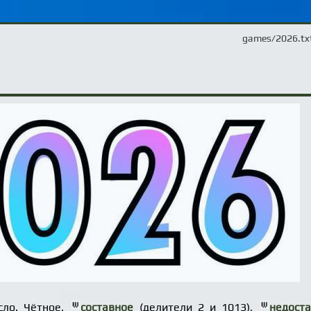
games/2026.tx
сло. Чётное,
составное
(делители 2 и 1013),
недост