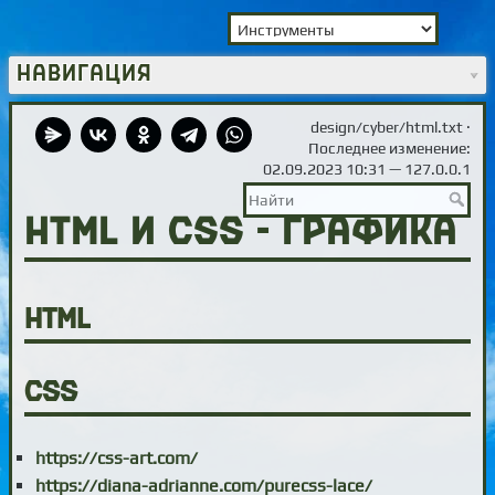
Навигация
design/cyber/html.txt
·
Последнее изменение:
02.09.2023 10:31 —
127.0.0.1
HTML и CSS - графика
HTML
CSS
https://css-art.com/
https://diana-adrianne.com/purecss-lace/