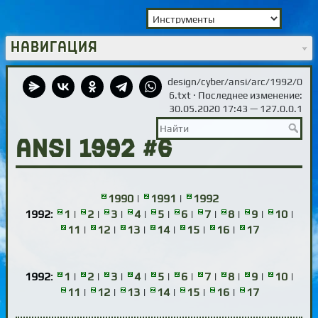
Навигация
design/cyber/ansi/arc/1992/0
6.txt
· Последнее изменение:
30.05.2020 17:43 —
127.0.0.1
ANSI 1992 #6
1990
|
1991
|
1992
1992
:
1
|
2
|
3
|
4
|
5
|
6
|
7
|
8
|
9
|
10
|
11
|
12
|
13
|
14
|
15
|
16
|
17
1992
:
1
|
2
|
3
|
4
|
5
|
6
|
7
|
8
|
9
|
10
|
11
|
12
|
13
|
14
|
15
|
16
|
17