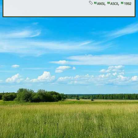
,
,
ANSI
ASCII
1992