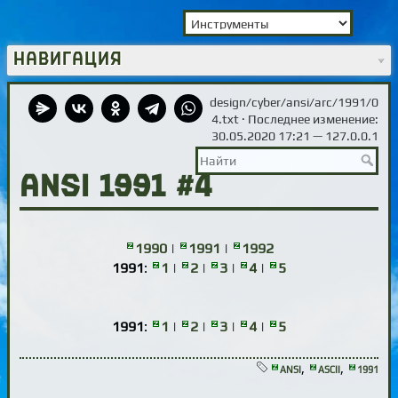
Навигация
design/cyber/ansi/arc/1991/0
4.txt
· Последнее изменение:
30.05.2020 17:21 —
127.0.0.1
ANSI 1991 #4
1990
|
1991
|
1992
1991
:
1
|
2
|
3
|
4
|
5
1991
:
1
|
2
|
3
|
4
|
5
,
,
ANSI
ASCII
1991