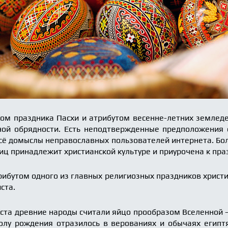
лом праздника Пасхи и атрибутом весенне-летних земле
ной обрядности. Есть неподтвержденные предположения 
всё домыслы неправославных пользователей интернета. Бол
иц принадлежит христианской культуре и приурочена к пра
рибутом одного из главных религиозных праздников христ
ста.
ста древние народы считали яйцо прообразом Вселенной 
олу рождения отразилось в верованиях и обычаях египтя