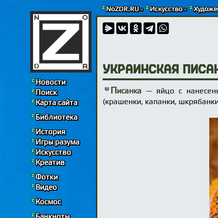
NoZDR.RU
»
Искусство
»
Художе
Украинская писа
Новости
П
исанка
— яйцо с нанесенн
Поиск
(крашенки, капанки, шкрябанки
Карта сайта
Библиотека
История
Игры разума
Искусство
Креатив
Фотки
Видео
Космос
Банкноты