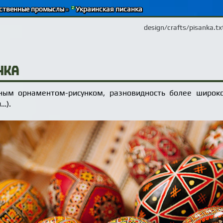
ственные промыслы
»
Украинская писанка
design/crafts/pisanka.tx
нка
ым орнаментом-рисунком, разновидность более широко
…).