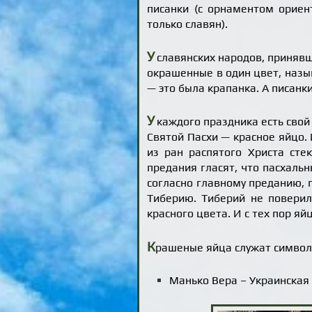
писанки (с орнаментом ориен
только славян).
У
славянских народов, принявш
окрашенные в один цвет, назы
— это была крапанка. А писан
У
каждого праздника есть свой 
Святой Пасхи — красное яйцо. 
из ран распятого Христа сте
предания гласят, что пасхаль
согласно главному преданию,
Тиберию. Тиберий не поверил
красного цвета. И с тех пор яй
К
рашеные яйца служат символо
Манько Вера – Украинская 