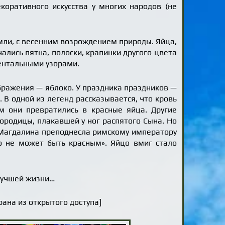
оративного искусства у многих народов (не
мли, с весенним возрождением природы. Яйца,
лись пятна, полоски, крапинки другого цвета
ментальными узорами.
ображения — яблоко. У праздника праздников —
 В одной из легенд рассказывается, что кровь
м они превратились в красные яйца. Другие
ородицы, плакавшей у ног распятого Сына. Но
 Магдалина преподнесла римскому императору
цо не может быть красным». Яйцо вмиг стало
 лучшей жизни…
ана из открытого доступа]