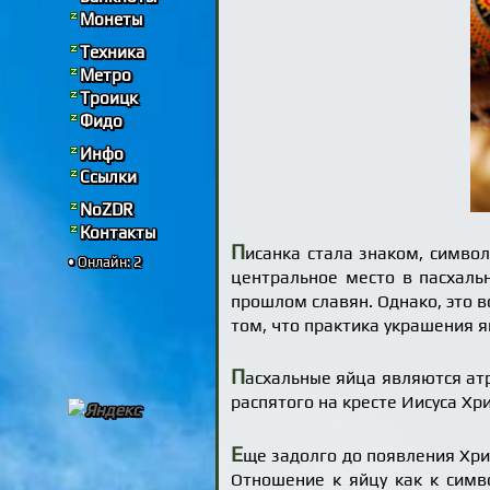
Монеты
Техника
Метро
Троицк
Фидо
Инфо
Ссылки
NoZDR
Контакты
П
исанка стала знаком, симво
• Онлайн: 2
центральное место в пасхаль
прошлом славян. Однако, это 
том, что практика украшения я
П
асхальные яйца являются ат
распятого на кресте Иисуса Хри
Е
ще задолго до появления Хри
Отношение к яйцу как к симв