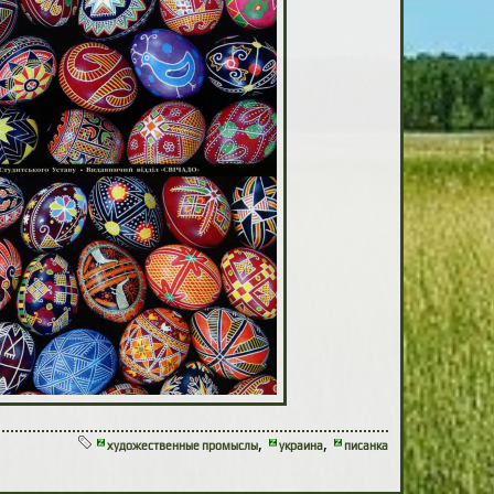
,
,
художественные промыслы
украина
писанка