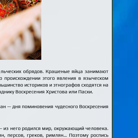
дельческих обрядов. Крашеные яйца занимают
о происхождении этого явления в языческом
ьшинство историков и этнографов сходятся на
зднику Воскресения Христова или Пасхи.
иан — дня поминовения чудесного Воскресения
— из него родился мир, окружающий человека.
н, персов, греков, римлян… Поэтому роспись