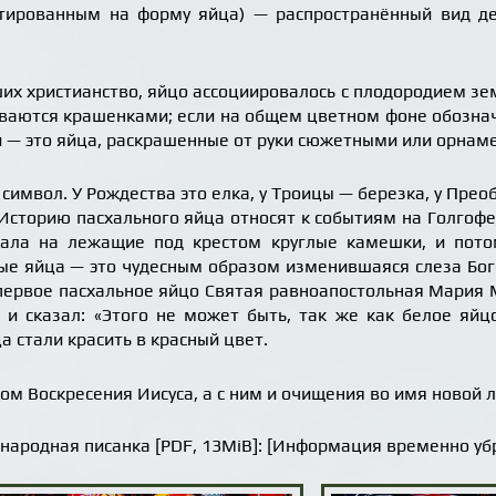
тированным на форму яйца) — распространённый вид дек
их христианство, яйцо ассоциировалось с плодородием зе
ваются крашенками; если на общем цветном фоне обознача
ки — это яйца, раскрашенные от руки сюжетными или орна
символ. У Рождества это елка, у Троицы — березка, у Пре
Историю пасхального яйца относят к событиям на Голгофе.
кала на лежащие под крестом круглые камешки, и пото
ные яйца — это чудесным образом изменившаяся слеза Бог
 первое пасхальное яйцо Святая равноапостольная Мария
 и сказал: «Этого не может быть, так же как белое яй
ца стали красить в красный цвет.
м Воскресения Иисуса, а с ним и очищения во имя новой
народная писанка [PDF, 13MiB]: [Информация временно убр