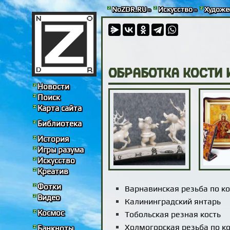
NoZDR.RU
»
Искусство
»
Художе
Обработка кости 
Новости
Поиск
Карта сайта
Библиотека
История
Игры разума
Искусство
Креатив
Фотки
Варнавинская резьба по ко
Видео
Калининградский янтарь
Космос
Тобольская резная кость
Холмогорская резьба по к
Банкноты