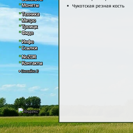
Монеты
Чукотская резная кость
Техника
Метро
Троицк
Фидо
Инфо
Ссылки
NoZDR
Контакты
• Онлайн: 2