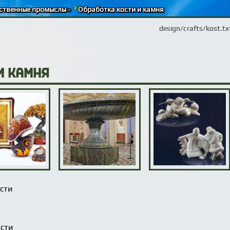
ственные промыслы
»
Обработка кости и камня
design/crafts/kost.tx
и камня
сти
ости