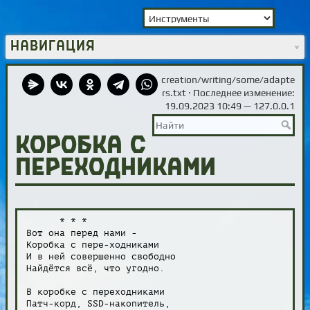
Навигация
creation/writing/some/adapte
rs.txt
· Последнее изменение:
19.09.2023 10:49 —
127.0.0.1
Коробка с
переходниками
      * * *

Вот она перед нами -

Коробка с пере-ходниками

И в ней совершенно свободно

Найдётся всё, что угодно.

В коробке с переходниками

Патч-корд, SSD-накопитель,
