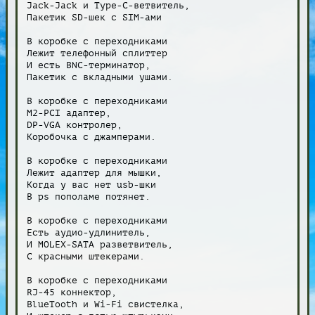
Jack-Jack и Type-C-ветвитель,

Пакетик SD-шек с SIM-ами

В коробке с переходниками

Лежит телефонный сплиттер

И есть BNC-терминатор,

Пакетик с вкладными ушами.

В коробке с переходниками

M2-PCI адаптер,

DP-VGA контролер,

Коробочка с джамперами.

В коробке с переходниками

Лежит адаптер для мышки,

Когда у вас нет usb-шки

В ps пополаме потянет.

В коробке с переходниками

Есть аудио-удлинитель,

И MOLEX-SATA разветвитель,

С красными штекерами.

В коробке с переходниками

RJ-45 коннектор,

BlueTooth и Wi-Fi свистелка,
