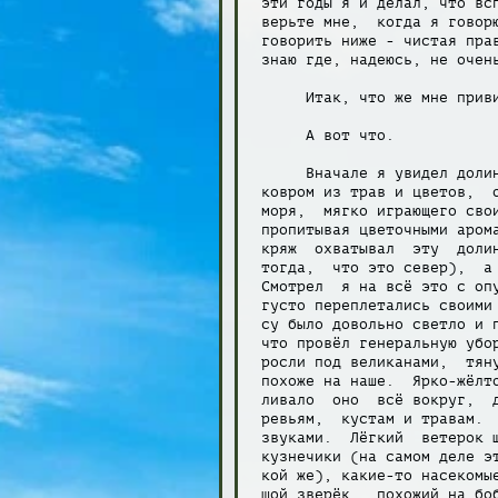
 эти годы я и делал, что всп
 верьте мне,  когда я говорю
 говорить ниже - чистая прав
 знаю где, надеюсь, не очень
      Итак, что же мне приви
      А вот что.

      Вначале я увидел долин
 ковром из трав и цветов,  о
 моря,  мягко играющего свои
 пропитывая цветочными арома
 кряж  охватывал  эту  долин
 тогда,  что это север),  а 
 Смотрел  я на всё это c опу
 густо переплетались своими 
 су было довольно светло и п
 что провёл генеральную убор
 росли под великанами,  тяну
 похоже на наше.  Ярко-жёлто
 ливало  оно  всё вокруг,  д
 ревьям,  кустам и травам.  
 звуками.  Лёгкий  ветерок ш
 кузнечики (на самом деле эт
 кой же), какие-то насекомые
 шой зверёк,  похожий на боб