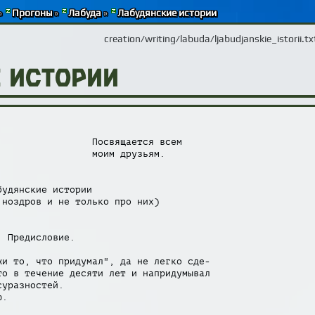
»
Прогоны
»
Лабуда
»
Лабудянские истории
creation/writing/labuda/ljabudjanskie_istorii.tx
 истории
                Посвящается всем

                моим друзьям.

удянские истории

ноздров и не только про них)

 Предисловие.

и то, что придумал", да не легко сде-

о в течение десяти лет и напридумывал

уразностей.

.
