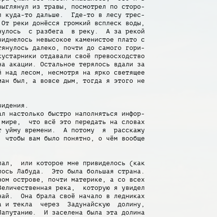
ыглянул из травы, посмотрел по сторо-

 куда-то дальше.  Где-то в лесу трес-

От реки донёсся громкий всплеск воды,

улось  с разбега  в реку.  А за рекой

иднелось невысокое каменистое плато с

янулось далеко, почти до самого гори-

устарники отдавали своё превосходство

а акации. Остальное терялось вдали за

 над лесом, несмотря на ярко светящее

ан был, а вовсе дым, тогда я этого не

идения.

л настолько быстро наполняться инфор-

мире,  что всё это передать на словах

 уйму времени.  А потому  я  расскажу

 чтобы вам было понятно, о чём вообще

ал,  или которое мне привиделось (как

ось Лабуда.  Это была большая страна.

ом острове, почти материке, а со всех

еличественная река,  которую я увидел

ай.  Она брала своё начало в ледниках

 и текла  через  Задунайскую  долину,

апутанию.  И заселена была эта долина
