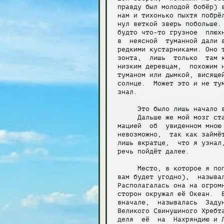
 правду был молодой бобёр) в
 нам и тихонько пыхтя побрёл
 нул веткой зверь побольше. 
 будто что-то грузное  плюхн
 в  неясной  туманной дали в
 редкими кустарниками. Оно т
 зонта,  лишь  только  там к
 низким деревцам,  похожим н
 туманом или дымкой, висящей
 солнце.  Может это и не тум
 знал.

      Это было лишь начало в
      Дальше же мой мозг ста
 мацией  об  увиденном мною 
 невозможно,  так как займёт
 лишь вкратце,  что я узнал,
 речь пойдёт далее.

      Место, в которое я поп
 вам будет угодно),  называл
 Располагалась она на огромн
 сторон окружал её Океан.  В
 вначале,  называлась  Задун
 Великого Свинушиного Хребта
 деля  её  на  Нахряндию и Л