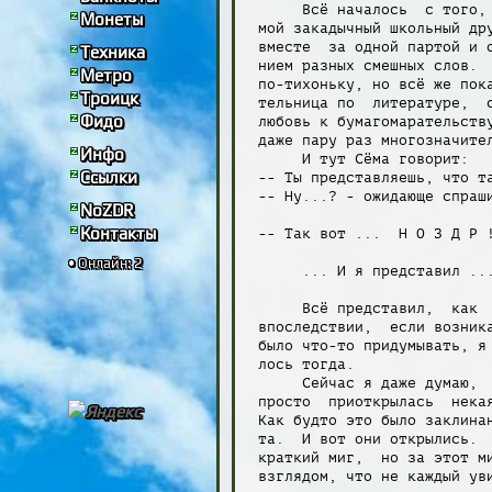
      Всё началось  с того, 
Монеты
 мой закадычный школьный дру
 вместе  за одной партой и о
Техника
 нием разных смешных слов.  
Метро
 по-тихоньку, но всё же пока
Троицк
 тельница по  литературе,  с
Фидо
 любовь к бумагомарательству
 даже пару раз многозначител
Инфо
      И тут Сёма говорит:

Ссылки
 -- Ты представляешь, что та
 -- Ну...? - ожидающе спраши
NoZDR
Контакты
 -- Так вот ...  Н О З Д Р !
• Онлайн: 2
      ... И я представил ...
      Всё представил,  как  
 впоследствии,  если возника
 было что-то придумывать, я 
 лось тогда.

      Сейчас я даже думаю,  
 просто  приоткрылась  некая
 Как будто это было заклинан
 та.  И вот они открылись.  
 краткий миг,  но за этот ми
 взглядом, что не каждый уви