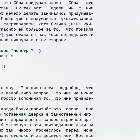
 что Сёма придумал слово.  Сёма - это

ган.  Ну так вот.  Сидели  мы  с  ним

т нечего делать занимались придумыва-

Много уже навыдумывали, ухохатывались

 сдерживались, хотя Сулико (наша учи-

пасибо ей большое за то,  что привила

) уже стала на нас косо поглядывать и

ьно шикнула в нашу сторону.

кое "монстр"? :)

ваю я.

!!



наяву.  Так живо и так подробно,  что

л какой-либо вопрос,  то мне не нужно

просто вспоминал то, что мне привиде-

когда Вовка произнёс это  слово,  мне

 потаённая дверка в таинственный мир.

ие, державшее на запоре огромные вра-

Я заглянул в эти неизведанные дали на

г так  много  пронеслось  перед  моим

дит столько и за десяток лет. Вот все
