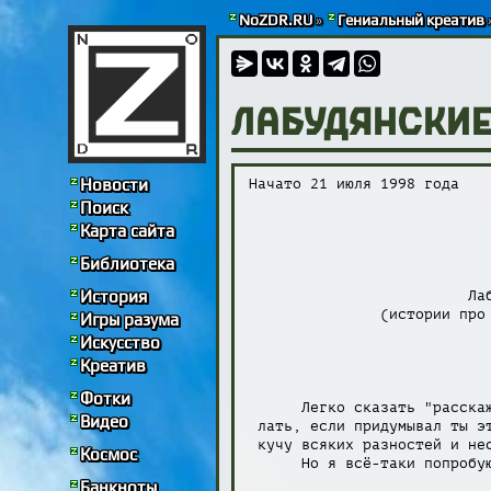
NoZDR.RU
»
Гениальный креатив
Лабудянские
Новости
Начато 21 июля 1998 года

Поиск
                            
Карта сайта
                            
Библиотека
История
                         Лаб
               (истории про 
Игры разума
Искусство
Креатив
                            
Фотки
      Легко сказать "расскаж
Видео
 лать, если придумывал ты эт
 кучу всяких разностей и нес
Космос
      Но я всё-таки попробую
Банкноты