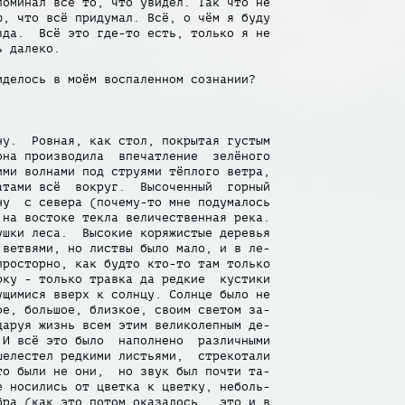
оминал всё то, что увидел. Так что не

, что всё придумал. Всё, о чём я буду

да.  Всё это где-то есть, только я не

 далеко.

делось в моём воспаленном сознании?

у.  Ровная, как стол, покрытая густым

на производила  впечатление  зелёного

ми волнами под струями тёплого ветра,

тами всё  вокруг.  Высоченный  горный

у  с севера (почему-то мне подумалось

на востоке текла величественная река.

шки леса.  Высокие коряжистые деревья

ветвями, но листвы было мало, и в ле-

росторно, как будто кто-то там только

ку - только травка да редкие  кустики

щимися вверх к солнцу. Солнце было не

е, большое, близкое, своим светом за-

аруя жизнь всем этим великолепным де-

И всё это было  наполнено  различными

елестел редкими листьями,  стрекотали

о были не они,  но звук был почти та-

 носились от цветка к цветку, неболь-

ра (как это потом оказалось,  это и в
