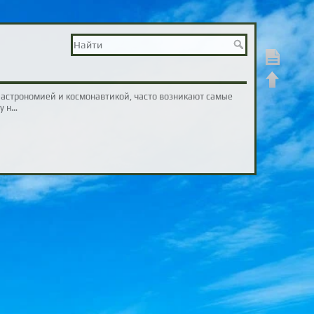
Показать ст
Наверх
с астрономией и космонавтикой, часто возникают самые
у н…