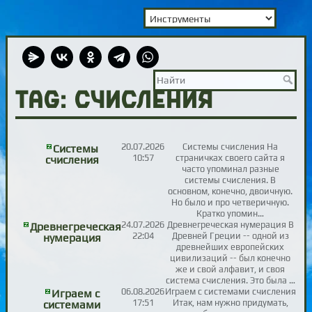
TAG: счисления
20.07.2026
Cистемы счисления На
Cистемы
10:57
страничках своего сайта я
счисления
часто упоминал разные
системы счисления. В
основном, конечно, двоичную.
Но было и про четверичную.
Кратко упомин…
24.07.2026
Древнегреческая нумерация В
Древнегреческая
22:04
Древней Греции -- одной из
нумерация
древнейших европейских
цивилизаций -- был конечно
же и свой алфавит, и своя
система счисления. Это была …
06.08.2026
Играем с системами счисления
Играем с
17:51
Итак, нам нужно придумать,
системами