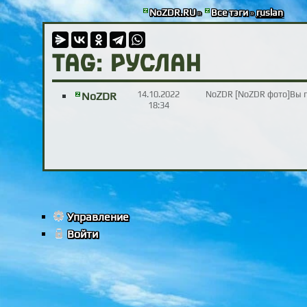
NoZDR.RU
»
Все тэги
»
ruslan
TAG: Руслан
14.10.2022
NoZDR [NoZDR фото]Вы по
NoZDR
18:34
Управление
Войти