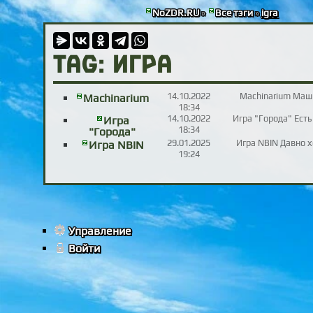
NoZDR.RU
»
Все тэги
»
igra
TAG: игра
14.10.2022
Machinarium Маш
Machinarium
18:34
14.10.2022
Игра "Города" Есть
Игра
18:34
"Города"
29.01.2025
Игра NBIN Давно х
Игра NBIN
19:24
Управление
Войти