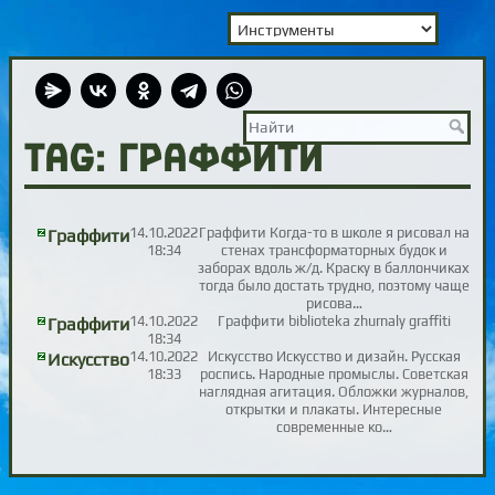
TAG: граффити
14.10.2022
Граффити Когда-то в школе я рисовал на
Граффити
18:34
стенах трансформаторных будок и
заборах вдоль ж/д. Краску в баллончиках
тогда было достать трудно, поэтому чаще
рисова…
14.10.2022
Граффити biblioteka zhurnaly graffiti
Граффити
18:34
14.10.2022
Искусство Искусство и дизайн. Русская
Искусство
18:33
роспись. Народные промыслы. Советская
наглядная агитация. Обложки журналов,
открытки и плакаты. Интересные
современные ко…