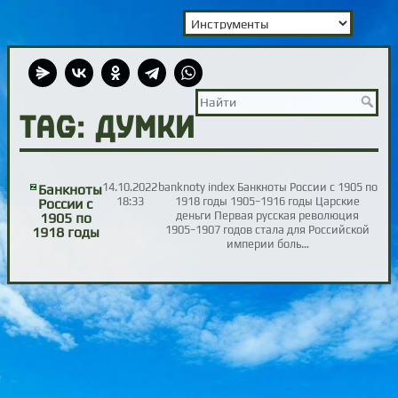
TAG: думки
14.10.2022
banknoty index Банкноты России с 1905 по
Банкноты
18:33
1918 годы 1905−1916 годы Царские
России с
деньги Первая русская революция
1905 по
1905−1907 годов стала для Российской
1918 годы
империи боль…