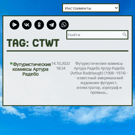
TAG: CTWT
14.10.2022
Футуристические комиксы
Футуристические
18:34
Артура Радебо Артур Радебо
комиксы Артура
(Arthur Radebaugh) (1906–1974) -
Радебо
- известный американский
жудожник-футурист,
иллюстратор, аэрограф и
промыш…