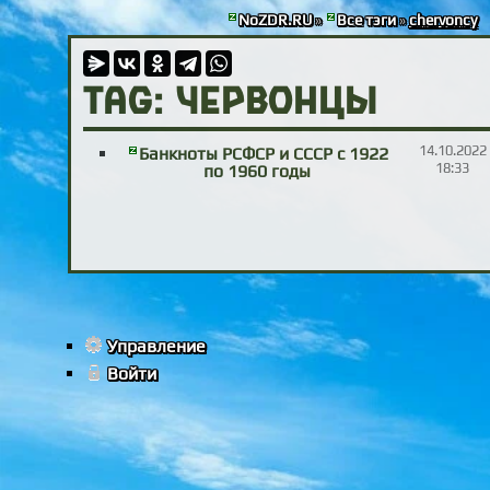
NoZDR.RU
»
Все тэги
»
chervoncy
TAG: червонцы
14.10.2022
Банкноты РСФСР и СССР с 1922
18:33
по 1960 годы
Управление
Войти