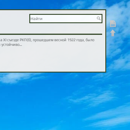
Показать ст
Наверх
а XI съезде РКП(б), прошедшем весной 1922 года, было
и устойчиво…