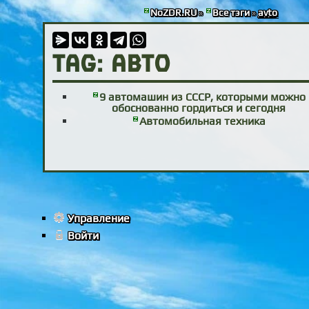
NoZDR.RU
»
Все тэги
»
avto
TAG: авто
9 автомашин из СССР, которыми можно
обоснованно гордиться и сегодня
Автомобильная техника
Управление
Войти