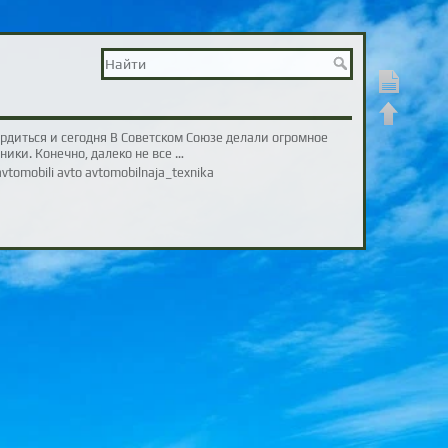
Показать ст
Наверх
рдиться и сегодня В Советском Союзе делали огромное
ники. Конечно, далеко не все …
vtomobili avto avtomobilnaja_texnika