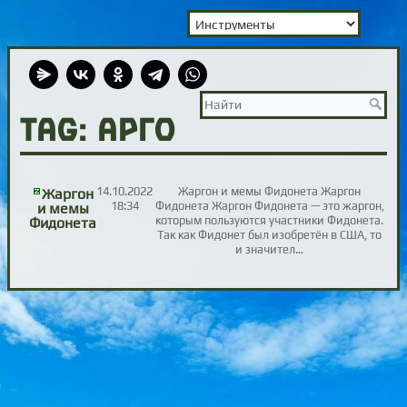
TAG: арго
14.10.2022
Жаргон и мемы Фидонета Жаргон
Жаргон
18:34
Фидонета Жаргон Фидонета — это жаргон,
и мемы
которым пользуются участники Фидонета.
Фидонета
Так как Фидонет был изобретён в США, то
и значител…