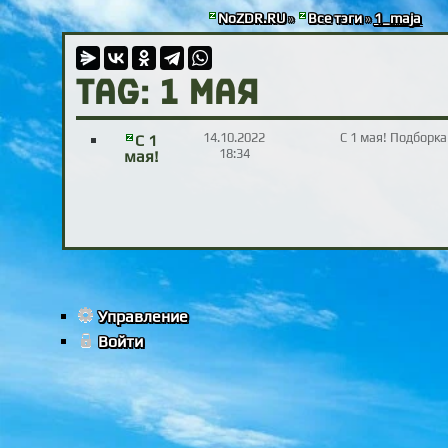
NoZDR.RU
»
Все тэги
»
1_maja
TAG: 1 мая
14.10.2022
С 1 мая! Подборка
С 1
18:34
мая!
Управление
Войти